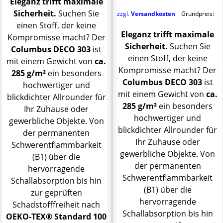
Eleganz trifft maximale
Sicherheit.
Suchen Sie
zzgl.
Versandkosten
Grundpreis:
einen Stoff, der keine
Eleganz trifft maximale
Kompromisse macht? Der
Sicherheit.
Suchen Sie
Columbus DECO 303
ist
einen Stoff, der keine
mit einem Gewicht von
ca.
Kompromisse macht? Der
285 g/m²
ein besonders
Columbus DECO 303
ist
hochwertiger und
mit einem Gewicht von
ca.
blickdichter Allrounder für
285 g/m²
ein besonders
Ihr Zuhause oder
hochwertiger und
gewerbliche Objekte. Von
blickdichter Allrounder für
der permanenten
Ihr Zuhause oder
Schwerentflammbarkeit
gewerbliche Objekte. Von
(B1) über die
der permanenten
hervorragende
Schwerentflammbarkeit
Schallabsorption bis hin
(B1) über die
zur geprüften
hervorragende
Schadstofffreiheit nach
Schallabsorption bis hin
OEKO-TEX® Standard 100