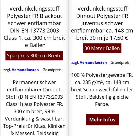
Verdunkelungsstoff
Verdunkelungsstoff
Polyester FR Blackout
Dimout Polyester FR
schwer entflammbar
Juventus schwer
DIN EN 13773:2003
entflammbar ca. 148 cm
Class 1, ca. 300 cm breit
breit 30 m je 17,50 €
je Ballen
30 Meter Ballen
Sparpreis 300 cm Breite
zzgl.
Versandkosten
Grundpreis:
zzgl.
Versandkosten
Grundpreis:
100 % Polyestergewebe FR,
Permanent schwer
ca. 235 g/m², ca. 148 cm
entflammbarer Dimout-
breit Schön weich fallender
Stoff (DIN EN 13773:2003
Stoff. Beidseitig gleiche
Class 1) aus Polyester FR.
Farbe.
300 cm breit, 99 %
Verdunklung & waschbar.
Mehr Infos
Top-Preis für Kitas, Kliniken
& Messen!. Beidseitig