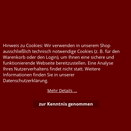
Restposten
zzgl.
Versandkosten
Grundpreis:
Sicher, schick und
zzgl.
Versandkosten
Grundpreis:
unschlagbar günstig.
Der
Sicher, schick und
Columbus BASIC
ist Ihr
unschlagbar günstig.
Der
preiswerter Partner für
Columbus BASIC
in der
professionelle
Hinweis zu Cookies: Wir verwenden in unserem Shop
Farbe
weiß
ist Ihr
ausschließlich technisch notwendige Cookies (z. B. für den
Dekorationen. Dank
B1-
Warenkorb oder den Login), um Ihnen eine sichere und
preiswerter Partner für
Zertifizierung
und OEKO-
funktionierende Webseite bereitzustellen. Eine Analyse
professionelle
TEX Siegel bietet der
Ihres Nutzerverhaltens findet nicht statt. Weitere
Dekorationen. Dank
B1-
beidseitig identische Stoff
Informationen finden Sie in unserer
Zertifizierung
und OEKO-
maximale Sicherheit und
Datenschutzerklärung.
TEX Siegel bietet der
Flexibilität. Mit ca. 160 g/m²
Mehr Details ...
beidseitig identische Stoff
fällt er besonders weich
maximale Sicherheit und
und verleiht Fenstern,
zur Kenntnis genommen
Flexibilität. Mit ca. 160 g/m²
Raumteilern und Events
fällt er besonders weich
einen edlen Glanz bei voller
und verleiht Fenstern,
Funktionalität.
Raumteilern und Events