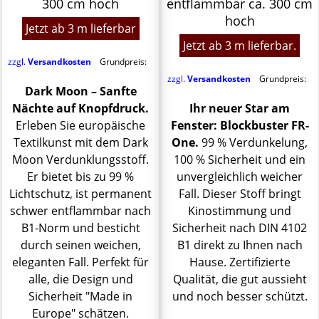
300 cm hoch
entflammbar ca. 300 cm
hoch
Jetzt ab 3 m lieferbar
Jetzt ab 3 m lieferbar.
zzgl.
Versandkosten
Grundpreis:
zzgl.
Versandkosten
Grundpreis:
Dark Moon – Sanfte
Nächte auf Knopfdruck.
Ihr neuer Star am
Erleben Sie europäische
Fenster: Blockbuster FR-
Textilkunst mit dem Dark
One.
99 % Verdunkelung,
Moon Verdunklungsstoff.
100 % Sicherheit und ein
Er bietet bis zu 99 %
unvergleichlich weicher
Lichtschutz, ist permanent
Fall. Dieser Stoff bringt
schwer entflammbar nach
Kinostimmung und
B1-Norm und besticht
Sicherheit nach DIN 4102
durch seinen weichen,
B1 direkt zu Ihnen nach
eleganten Fall. Perfekt für
Hause. Zertifizierte
alle, die Design und
Qualität, die gut aussieht
Sicherheit "Made in
und noch besser schützt.
Europe" schätzen.