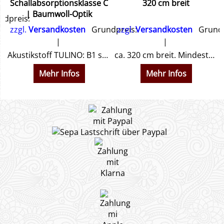
Schallabsorptionsklasse C
320 cm breit
| Baumwoll-Optik
dpreis:
zzgl.
Versandkosten
Grundpreis:
zzgl.
Versandkosten
Grundp
hnen ein Angebot.
Akustikstoff TULINO: B1 schwer entflammbar mit natürlicher Leinenoptik. Schallabsorptionsklasse C ($\alpha_w = 0,65$) & 30.000 Martindale. Jetzt online entdecken!
ca. 320 cm breit. Mindestbestellmenge 3 Meter. 100 % Polyestergewebe FR, ca. 210 gr/m²,Weich fallender Stoff. Baumwolloptik. Beidseitig gleiche Farbe
Mehr Infos
Mehr Infos