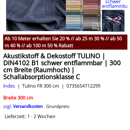
Ab 10 Meter erhalten Sie 20 % // ab 25 m 30 % // ab 50
m 40 % // ab 100 m 50 % Rabatt
Akustikstoff & Dekostoff TULINO |
DIN4102 B1 schwer entflammbar | 300
cm Breite (Raumhoch) |
Schallabsorptionsklasse C
Indes
Tulino FR 300 cm
0735654712299
Breite 300 cm
zzgl.
Versandkosten
Grundpreis:
Lieferzeit:
1 - 2 Wochen