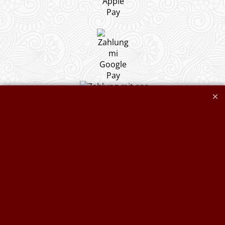
Widerrufserklärung abgeben
Druckkosten für
Widerrufserklärung
Jutesäcke & Nesselsäcke
abgeben