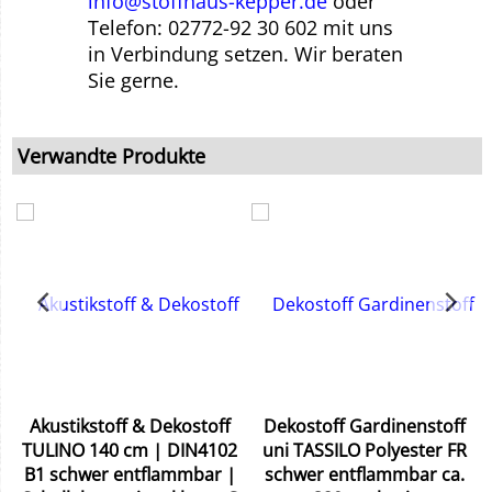
info@stoffhaus-kepper.de
oder
Telefon: 02772-92 30 602 mit uns
in Verbindung setzen. Wir beraten
Sie gerne.
Verwandte Produkte
Akustikstoff & Dekostoff
Dekostoff Gardinenstoff
&
TULINO 140 cm | DIN4102
uni TASSILO Polyester FR
B1 schwer entflammbar |
schwer entflammbar ca.