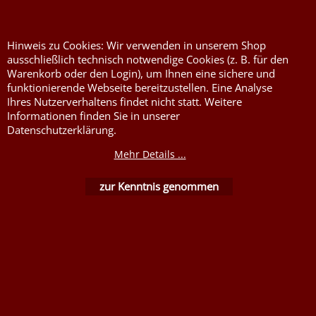
Jute, Sackleinen, Rupfen
Wunschzettel
Kurzwaren von Prym
Impressum
Hinweis zu Cookies: Wir verwenden in unserem Shop
Füllwatte, Granulat
Kontaktformular
ausschließlich technisch notwendige Cookies (z. B. für den
Warenkorb oder den Login), um Ihnen eine sichere und
Flammschutzmittel
funktionierende Webseite bereitzustellen. Eine Analyse
nach DIN4102B1
Ihres Nutzerverhaltens findet nicht statt. Weitere
Flammenhemmende,
Informationen finden Sie in unserer
schwer entflammbare
Datenschutzerklärung.
Stoffe DIN4102B1
Mehr Details ...
Nessel Baumwolle natur
zur Kenntnis genommen
WebShop erstellt mit ShopFactory Shop Software.