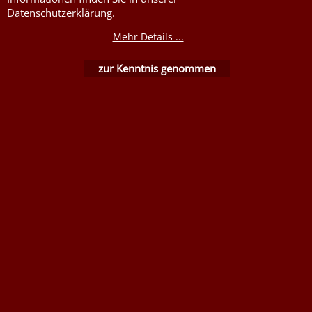
Flammschutzmittel
Datenschutzerklärung.
nach DIN4102B1
Flammenhemmende,
Mehr Details ...
schwer entflammbare
Stoffe DIN4102B1
zur Kenntnis genommen
Nessel Baumwolle natur
WebShop erstellt mit ShopFactory Shop Software.