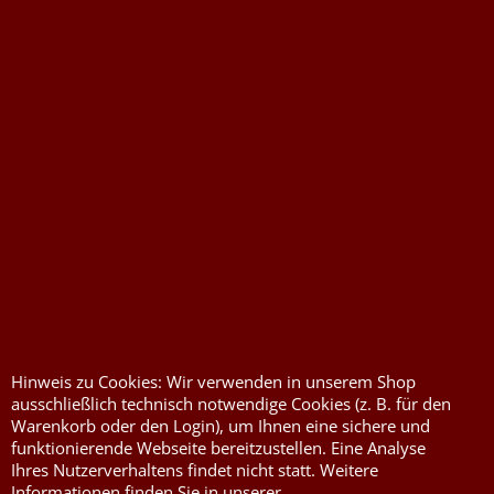
Widerrufserklärung abgeben
Druckkosten für
Widerrufserklärung
Jutesäcke & Nesselsäcke
abgeben
Hinweis zu Cookies: Wir verwenden in unserem Shop
Jute, Sackleinen, Rupfen
Wunschzettel
ausschließlich technisch notwendige Cookies (z. B. für den
Kurzwaren von Prym
Impressum
Warenkorb oder den Login), um Ihnen eine sichere und
funktionierende Webseite bereitzustellen. Eine Analyse
Füllwatte, Granulat
Kontaktformular
Ihres Nutzerverhaltens findet nicht statt. Weitere
Informationen finden Sie in unserer