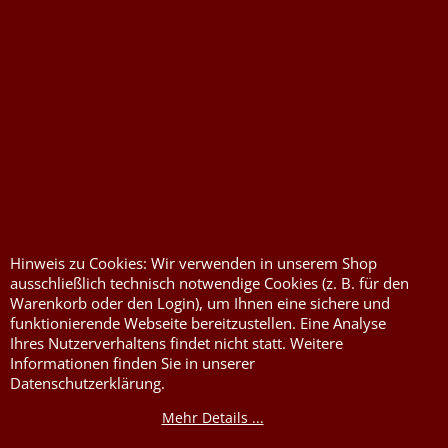
Widerrufserklärung abgeben
Druckkosten für
Widerrufserklärung
Jutesäcke & Nesselsäcke
abgeben
Hinweis zu Cookies: Wir verwenden in unserem Shop
ausschließlich technisch notwendige Cookies (z. B. für den
Jute, Sackleinen, Rupfen
Wunschzettel
Warenkorb oder den Login), um Ihnen eine sichere und
Kurzwaren von Prym
Impressum
funktionierende Webseite bereitzustellen. Eine Analyse
Ihres Nutzerverhaltens findet nicht statt. Weitere
Füllwatte, Granulat
Kontaktformular
Informationen finden Sie in unserer
Datenschutzerklärung.
Flammschutzmittel
nach DIN4102B1
Mehr Details ...
Flammenhemmende,