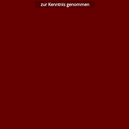
schwer entflammbare
zur Kenntnis genommen
Stoffe DIN4102B1
Nessel Baumwolle natur
WebShop erstellt mit ShopFactory Shop Software.