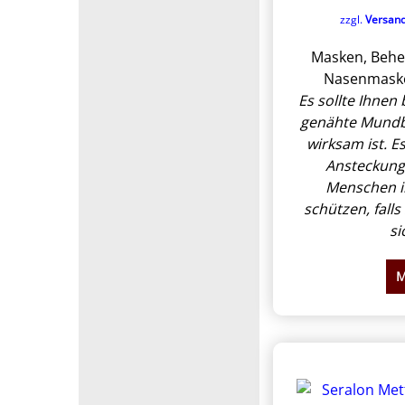
zzgl.
Versan
Masken, Behe
Nasenmaske
Es sollte Ihnen
genähte Mundb
wirksam ist. Es
Ansteckung
Menschen i
schützen, falls
si
M