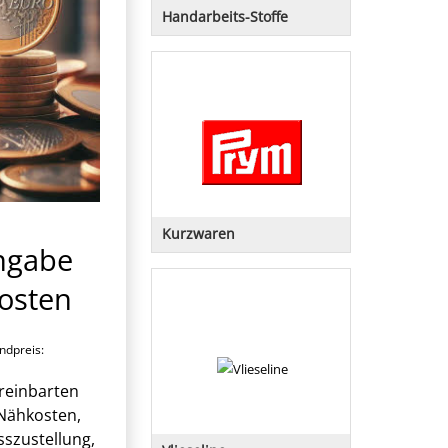
Handarbeits-Stoffe
Zweigart und Sawitzki
Tap-Rico
Kurzwaren
ngabe
Kurzwaren von Prym, Inox, Opti-
lon
osten
dpreis:
ereinbarten
 Nähkosten,
sszustellung,