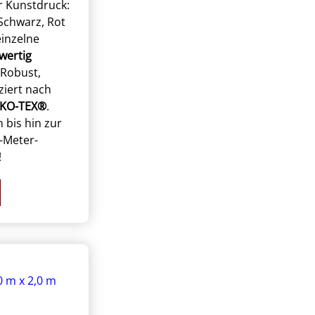
er Kunstdruck:
Schwarz, Rot
einzelne
wertig
 Robust,
iziert nach
EKO-TEX®
.
n bis hin zur
-Meter-
!