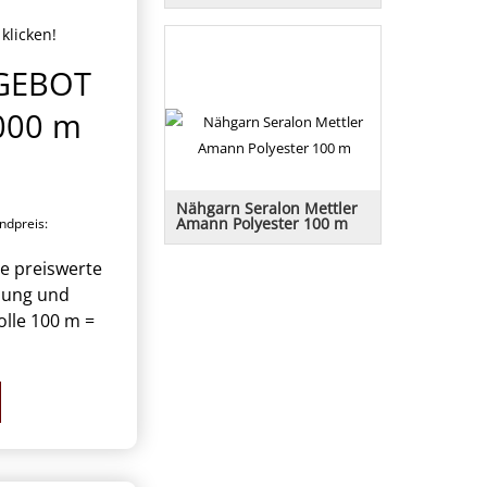
Stoffe bereits ausgerüstet nach
DIN 4102 Brandschutzklasse B1
klicken!
für Deko und Messe.
GEBOT
.000 m
Nähgarn Seralon Mettler
Amann Polyester 100 m
dpreis:
Seralon 100 % Polyester, der
vielseitige Nähfaden für
ge preiswerte
Bekleidung und Heimtextilien
dung und
olle 100 m =