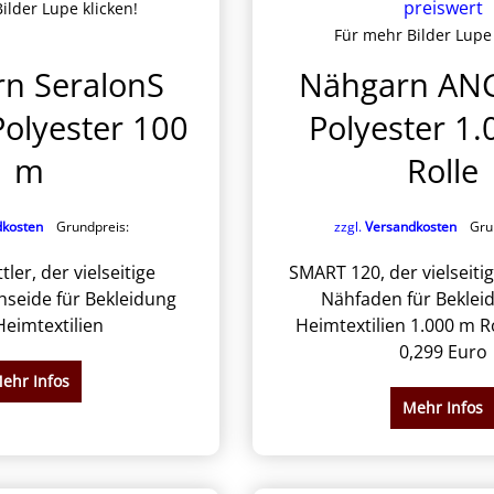
ilder Lupe klicken!
Für mehr Bilder Lupe 
n SeralonS
Nähgarn AN
olyester 100
Polyester 1
m
Rolle
dkosten
Grundpreis:
zzgl.
Versandkosten
Grun
ler, der vielseitige
SMART 120, der vielseiti
seide für Bekleidung
Nähfaden für Beklei
eimtextilien
Heimtextilien 1.000 m R
0,299 Euro
ehr Infos
Mehr Infos