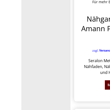
Für mehr B
Nähgar
Amann P
zzgl.
Versan
Seralon Mett
Nähfaden, Näh
und H
M