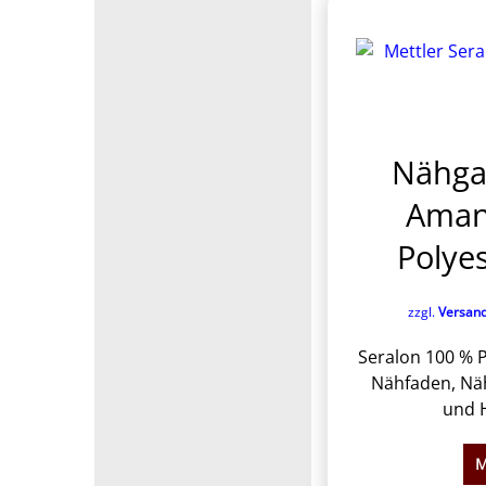
Nähga
Aman
Polye
zzgl.
Versan
Seralon 100 % P
Nähfaden, Näh
und H
M