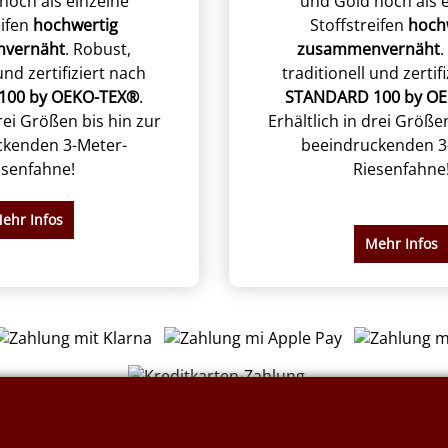
noch als einzelne
und Gold noch als 
eifen
hochwertig
Stoffstreifen
hoch
vernäht
. Robust,
zusammenvernäht
.
und zertifiziert nach
traditionell und zertif
100 by OEKO-TEX®
.
STANDARD 100 by O
drei Größen bis hin zur
Erhältlich in drei Größe
ckenden 3-Meter-
beeindruckenden 3
esenfahne!
Riesenfahne
ehr Infos
Mehr Infos