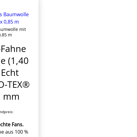
aumwolle mit
0,85 m
-Fahne
e (1,40
 Echt
KO-TEX®
15 mm
dpreis:
chte Fans.
e aus 100 %