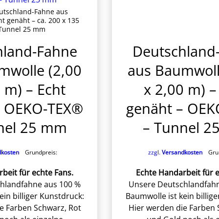
tschland-Fahne aus
t genäht – ca. 200 x 135
Tunnel 25 mm
hland-Fahne
Deutschland
mwolle (2,00
aus Baumwoll
 m) – Echt
x 2,00 m) –
– OEKO-TEX®
genäht – OE
nel 25 mm
– Tunnel 
dkosten
Grundpreis:
zzgl.
Versandkosten
Grun
beit für echte Fans.
Echte Handarbeit für e
hlandfahne aus 100 %
Unsere Deutschlandfahn
ein billiger Kunstdruck:
Baumwolle ist kein billig
e Farben Schwarz, Rot
Hier werden die Farben 