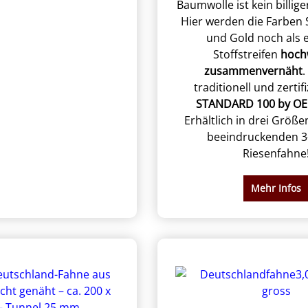
Baumwolle ist kein billig
Hier werden die Farben 
und Gold noch als 
Stoffstreifen
hoch
zusammenvernäht
.
traditionell und zertif
STANDARD 100 by O
Erhältlich in drei Größe
beeindruckenden 3
Riesenfahne
Mehr Infos