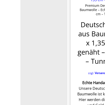
Premium Deu
Baumwolle – Ech
cm – 
Deutsc
aus Bau
x 1,35
genäht 
– Tun
zzgl.
Versan
Echte Handar
Unsere Deutsc
Baumwolle ist k
Hier werden di