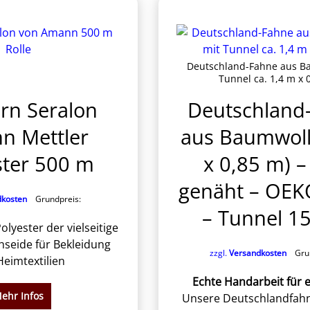
Deutschland-Fahne aus B
Tunnel ca. 1,4 m x 
rn Seralon
Deutschland
n Mettler
aus Baumwoll
ster 500 m
x 0,85 m) –
genäht – OE
dkosten
Grundpreis:
– Tunnel 
olyester der vielseitige
seide für Bekleidung
zzgl.
Versandkosten
Grun
eimtextilien
Echte Handarbeit für e
ehr Infos
Unsere Deutschlandfahn