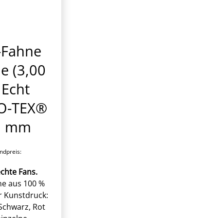
-Fahne
e (3,00
 Echt
KO-TEX®
25 mm
dpreis:
chte Fans.
e aus 100 %
er Kunstdruck:
Schwarz, Rot