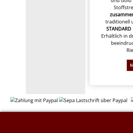
und Gold 
Stoffstr
zusammen
traditionell 
STANDARD 
Erhältlich in 
beeindru
Ri
M