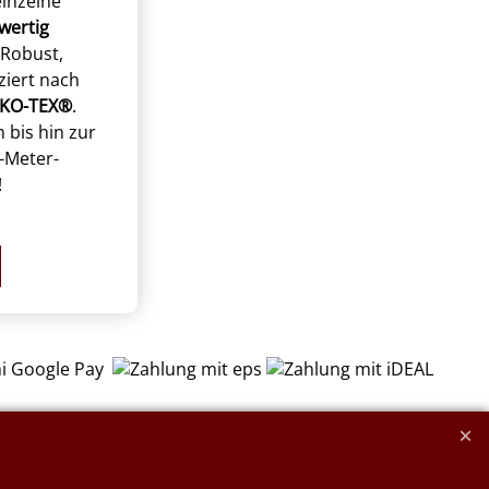
einzelne
wertig
 Robust,
iziert nach
EKO-TEX®
.
n bis hin zur
-Meter-
!