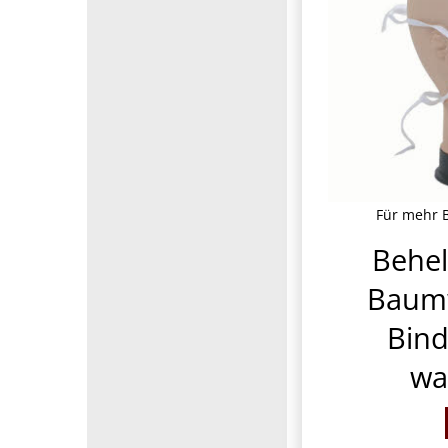
Für mehr B
Behe
Baum
Bind
wa