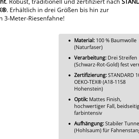
ht
. Robust, traditionell und zertifiziert nach
STAN
X®
. Erhältlich in drei Größen bis hin zur
 3-Meter-Riesenfahne!
Material:
100 % Baumwolle
(Naturfaser)
Verarbeitung:
Drei Streifen
(Schwarz-Rot-Gold) fest ver
Zertifizierung:
STANDARD 10
OEKO-TEX® (A18-1158
Hohenstein)
Optik:
Mattes Finish,
hochwertiger Fall, beidseiti
farbintensiv
Aufhängung:
Stabiler Tunne
(Hohlsaum) für Fahnensta