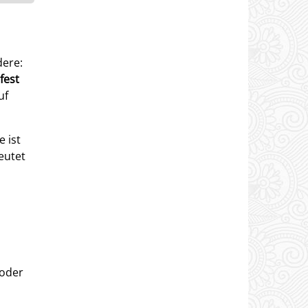
dere:
fest
uf
 ist
deutet
 oder