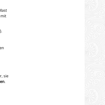
Mast
 mit
).
den
, sie
hen
.