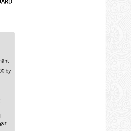
DARD
näht
0 by
g
l
ngen