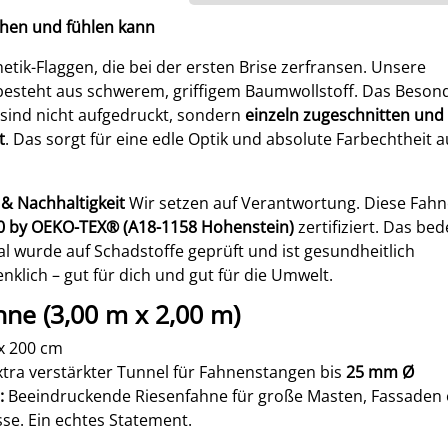
ehen und fühlen kann
etik-Flaggen, die bei der ersten Brise zerfransen. Unsere
besteht aus schwerem, griffigem Baumwollstoff. Das Beson
 sind nicht aufgedruckt, sondern
einzeln zugeschnitten und 
t
. Das sorgt für eine edle Optik und absolute Farbechtheit a
 & Nachhaltigkeit
Wir setzen auf Verantwortung. Diese Fahne
 by OEKO-TEX® (A18-1158 Hohenstein)
zertifiziert. Das be
al wurde auf Schadstoffe geprüft und ist gesundheitlich
lich – gut für dich und gut für die Umwelt.
hne (3,00 m x 2,00 m)
x 200 cm
tra verstärkter Tunnel für Fahnenstangen bis
25 mm Ø
:
Beeindruckende Riesenfahne für große Masten, Fassaden
sse. Ein echtes Statement.