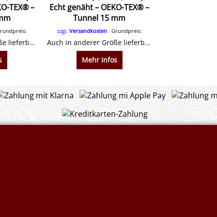
KO-TEX® –
Echt genäht – OEKO-TEX® –
 mm
Tunnel 15 mm
undpreis:
zzgl.
Versandkosten
Grundpreis:
Auch in anderer Größe lieferbar.
Auch in anderer Größe lieferbar.
s
Mehr Infos
Widerrufserklärung abgeben
utesäcke &
Flammschutzmittel nach