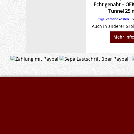
Echt genäht – OE
Tunnel 25
zzgl.
Versandkosten
Gr
Mehr Info
Widerrufserklärung abgeben
Druckkosten für J