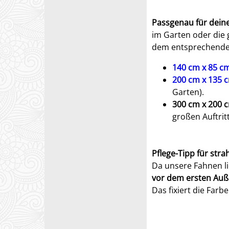
Passgenau für dei
im Garten oder die
dem entsprechenden
140 cm x 85 c
200 cm x 135 
Garten).
300 cm x 200 
großen Auftritt
Pflege-Tipp für str
Da unsere Fahnen li
vor dem ersten Auße
Das fixiert die Far