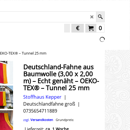
€
0
– OEKO-TEX® – Tunnel 25 mm
Deutschland-Fahne aus
Baumwolle (3,00 x 2,00
m) – Echt genäht – OEKO-
TEX® – Tunnel 25 mm
Stoffhaus Kepper
Deutschlandfahne groß
0735654711889
zzgl.
Versandkosten
Grundpreis:
Lieferzeit:
ca. 1 Woche