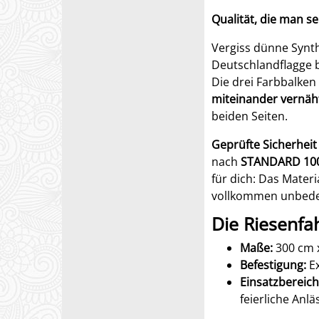
Qualität, die man s
Vergiss dünne Synth
Deutschlandflagge 
Die drei Farbbalken
miteinander vernäh
beiden Seiten.
Geprüfte Sicherheit
nach
STANDARD 100
für dich: Das Materi
vollkommen unbedenk
Die Riesenfa
Maße:
300 cm 
Befestigung:
Ex
Einsatzbereich
feierliche Anlä