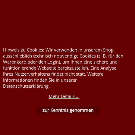
Druckkosten für
Widerrufserklärung
Jutesäcke & Nesselsäcke
abgeben
Jute, Sackleinen, Rupfen
Wunschzettel
Kurzwaren von Prym
Impressum
Hinweis zu Cookies: Wir verwenden in unserem Shop
Füllwatte, Granulat
Kontaktformular
ausschließlich technisch notwendige Cookies (z. B. für den
Warenkorb oder den Login), um Ihnen eine sichere und
Flammschutzmittel
funktionierende Webseite bereitzustellen. Eine Analyse
nach DIN4102B1
Ihres Nutzerverhaltens findet nicht statt. Weitere
Informationen finden Sie in unserer
Flammenhemmende,
Datenschutzerklärung.
schwer entflammbare
Stoffe DIN4102B1
Mehr Details ...
Nessel Baumwolle natur
zur Kenntnis genommen