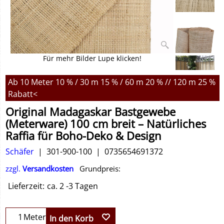
Für mehr Bilder Lupe klicken!
Ab 10 Meter 10 % / 30 m 15 % / 60 m 20 % // 120 m 25 %
Rabatt<
Original Madagaskar Bastgewebe
(Meterware) 100 cm breit – Natürliches
Raffia für Boho-Deko & Design
Schäfer
301-900-100
0735654691372
zzgl.
Versandkosten
Grundpreis:
Lieferzeit:
ca. 2 -3 Tagen
Meter
In den Korb