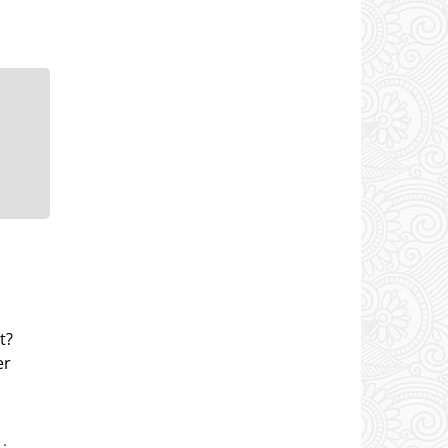
t?
er