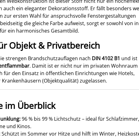
en Webkonstruktion ist dieser Stoff nicht nur ein hocheffek
n auch ein eleganter Dekorationsstoff. Er fällt besonders w
hn zur ersten Wahl für anspruchsvolle Fenstergestaltungen
beidseitig die gleiche Farbe aufweist, sorgt er sowohl von i
 für ein harmonisches Gesamtbild.
für Objekt & Privatbereich
t die strengen Brandschutzauflagen nach
DIN 4102 B1
und ist
entflammbar
. Damit ist er nicht nur im privaten Wohnraum
 für den Einsatz in öffentlichen Einrichtungen wie Hotels,
 Krankenhäusern (Objektqualität) zugelassen.
le im Überblick
unklung:
96 % bis 99 % Lichtschutz – ideal für Schlafzimmer
e und Kinos.
:
Schützt im Sommer vor Hitze und hilft im Winter, Heizkost