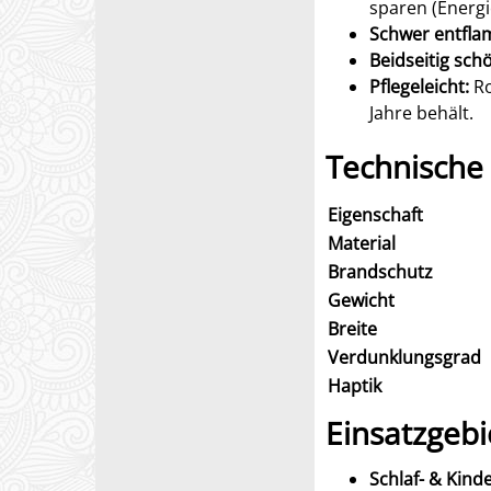
sparen (Energi
Schwer entfla
Beidseitig sch
Pflegeleicht:
Ro
Jahre behält.
Technische
Eigenschaft
Material
Brandschutz
Gewicht
Breite
Verdunklungsgra
Haptik
Einsatzgebi
Schlaf- & Kind