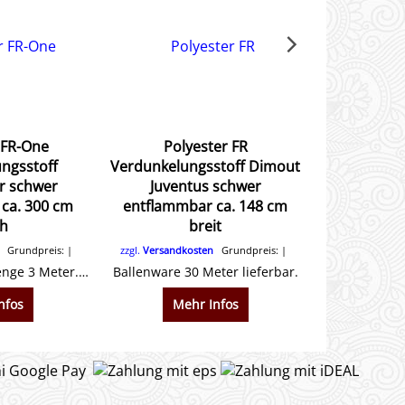
 FR-One
Polyester FR
Nähservi
ngsstoff
Verdunkelungsstoff Dimout
entflammb
r schwer
Juventus schwer
ca. 300 cm
entflammbar ca. 148 cm
h
breit
Grundpreis:
zzgl.
Versandkosten
Grundpreis:
zzgl.
Versandk
Mindestbestellmenge 3 Meter. 100 % Polyestergewebe FR, ca. 260 g/m², ca. 300 cm breit Schön weich fallender Stoff. Beidseitig gleiche Farbe.
Ballenware 30 Meter lieferbar.
nfos
Mehr Infos