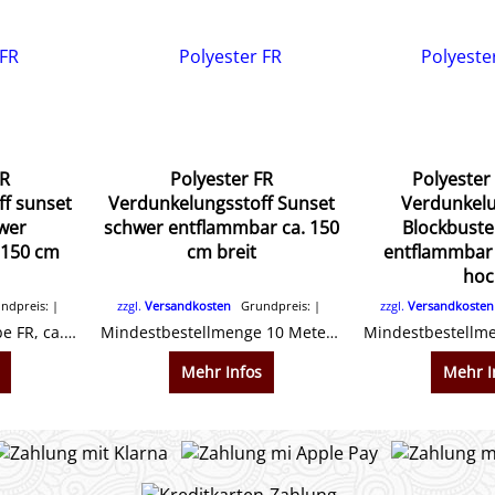
FR
Polyester FR
Polyester
f sunset
Verdunkelungsstoff Sunset
Verdunkelu
wer
schwer entflammbar ca. 150
Blockbuste
 150 cm
cm breit
entflammbar 
hoc
dpreis:
zzgl.
Versandkosten
Grundpreis:
zzgl.
Versandkosten
100 % Polyestergewebe FR, ca. 250 g/m², ca. 140 cm breit Schön weich fallender Stoff. Beidseitig gleiche Farbe.
Mindestbestellmenge 10 Meter. 100 % Polyestergewebe FR, ca. 250 g/m², ca. 150 cm breit Schön weich fallender Stoff. Beidseitig gleiche Farbe.
Mehr Infos
Mehr I