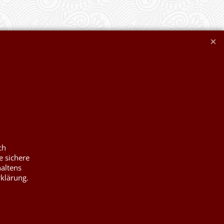
ch
e sichere
haltens
rklärung.