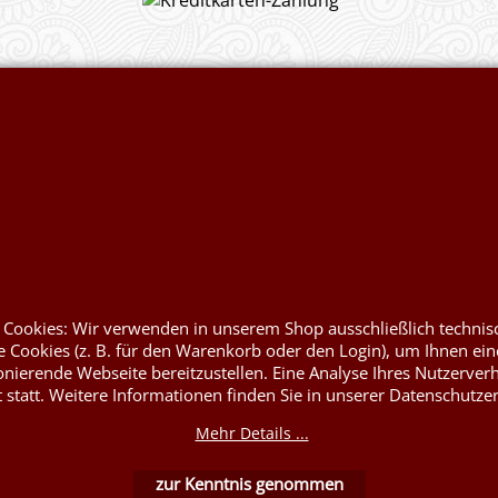
Widerrufserklärung abgeben
utesäcke &
Flammschutzmittel nach
DIN4102B1
 Rupfen
Flammenhemmende, schwer
entflammbare Stoffe DIN4102B1
rym
Nessel Baumwolle natur
 Cookies: Wir verwenden in unserem Shop ausschließlich technis
at
 Cookies (z. B. für den Warenkorb oder den Login), um Ihnen ein
onierende Webseite bereitzustellen. Eine Analyse Ihres Nutzerver
t statt. Weitere Informationen finden Sie in unserer Datenschutze
Mehr Details ...
zur Kenntnis genommen