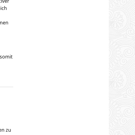
tiver
eich
nnen
 somit
,
en zu