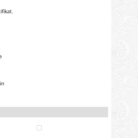
fikat.
e
in