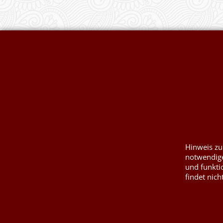
Widerrufserklärung abgeben
Druckkosten für J
Nesselsäcke
Wunschzettel
Jute, Sackleinen,
Impressum
Kurzwaren von P
Kontaktformular
Hinweis zu
Füllwatte, Granul
notwendige
und funkti
findet nich