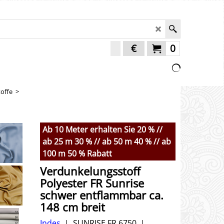
€
0
offe
>
Ab 10 Meter erhalten Sie 20 % //
ab 25 m 30 % // ab 50 m 40 % // ab
100 m 50 % Rabatt
Verdunkelungsstoff
Polyester FR Sunrise
schwer entflammbar ca.
148 cm breit
Indes
SUNRISE FR 6750