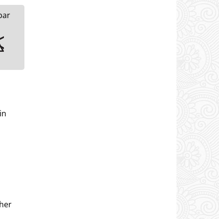
in
oher