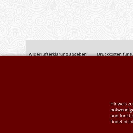
Widerrufserklärung abgeben
Druckkosten für J
Nesselsäcke
Wunschzettel
Jute, Sackleinen,
Impressum
Kurzwaren von P
Kontaktformular
Füllwatte, Granul
Hinweis zu
notwendige
und funkti
findet nich