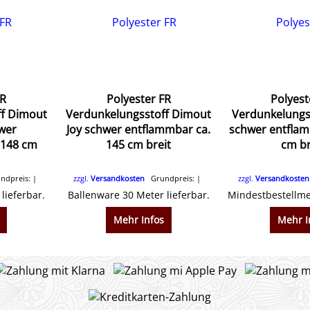
FR
Polyester FR
Polyest
ff Dimout
Verdunkelungsstoff Dimout
Verdunkelungs
wer
Joy schwer entflammbar ca.
schwer entflam
 148 cm
145 cm breit
cm br
dpreis:
zzgl.
Versandkosten
Grundpreis:
zzgl.
Versandkosten
lieferbar.
Ballenware 30 Meter lieferbar.
Mehr Infos
Mehr I