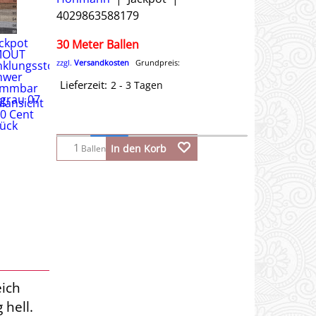
4029863588179
30 Meter Ballen
zzgl.
Versandkosten
Grundpreis:
Lieferzeit:
2 - 3 Tagen
In den Korb
Ballen
eich
 hell.