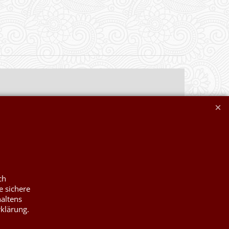
ch
e sichere
haltens
rklärung.