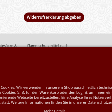
Widerrufserklärung abgeben
utesäcke &
Flammschutzmittel nach
DIN4102B1
 Rupfen
Flammenhemmende, schwer
entflammbare Stoffe DIN4102B1
rym
Nessel Baumwolle natur
at
 Cookies: Wir verwenden in unserem Shop ausschließlich technis
 Cookies (z. B. für den Warenkorb oder den Login), um Ihnen ein
onierende Webseite bereitzustellen. Eine Analyse Ihres Nutzerver
t statt. Weitere Informationen finden Sie in unserer Datenschutze
WebShop erstellt mit ShopFactory Shop Software.
Mehr Details ...