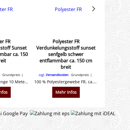
er FR
Polyester FR
Polye
stoff Sunset
Verdunkelungsstoff sunset
Verdun
mbar ca. 150
senfgelb schwer
Blockb
eit
entflammbar ca. 150 cm
entflamm
breit
Grundpreis:
zzgl.
Versandkosten
Grundpreis:
zzgl.
Versandk
Mindestbestellmenge 10 Meter. 100 % Polyestergewebe FR, ca. 250 g/m², ca. 150 cm breit Schön weich fallender Stoff. Beidseitig gleiche Farbe.
100 % Polyestergewebe FR, ca. 250 g/m², ca. 140 cm breit Schön weich fallender Stoff. Beidseitig gleiche Farbe.
nfos
Mehr Infos
Me