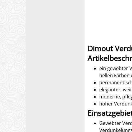
Dimout Verd
Artikelbesch
ein gewebter V
hellen Farben
permanent sch
eleganter, wei
moderne, pfleg
hoher Verdunk
Einsatzgebie
Gewebter Verd
Verdunkelung