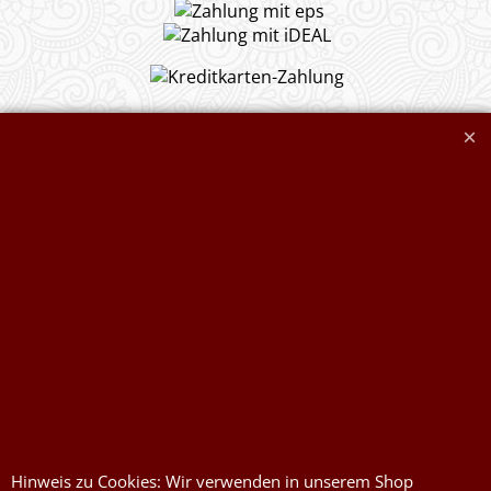
Widerrufserklärung abgeben
Druckkosten für
Widerrufserklärung
Jutesäcke & Nesselsäcke
abgeben
Jute, Sackleinen, Rupfen
Wunschzettel
Kurzwaren von Prym
Impressum
Füllwatte, Granulat
Kontaktformular
Flammschutzmittel
nach DIN4102B1
Hinweis zu Cookies: Wir verwenden in unserem Shop