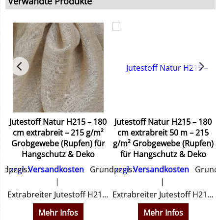
Verwandte Produkte
Jutestoff Natur H215 – 180
Jutestoff Natur H215 – 180
cm extrabreit – 215 g/m²
cm extrabreit 50 m – 215
Grobgewebe (Rupfen) für
g/m² Grobgewebe (Rupfen)
Hangschutz & Deko
für Hangschutz & Deko
dpreis:
zzgl.
Versandkosten
Grundpreis:
zzgl.
Versandkosten
Grundp
 Lebensmittelsäcke, Baumschulen & Winterschutz.
Extrabreiter Jutestoff H215 (180 cm). Grobes Gewebe (215 g/m²) für Hangbefestigung, Garten & Dekoration. Natürlicher Rupfen mit 2-3 mm Fadenabstand. Jetzt online bestellen!
Extrabreiter Jutestoff H215 (180 cm). Grobes Gewebe (215 g/m²) für Hangbefestigung, Garten & Dekoration. Natürlicher Rupfen mit 2-3 mm Fadenabstand. Jetzt online bestellen!
Mehr Infos
Mehr Infos