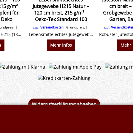
215 g/m²
Jutegewebe H215 Natur –
cm breit –
fen) für
120 cm breit, 215 g/m² –
Grobgewebe (
 Deko
Oeko-Tex Standard 100
Garten, B
ndpreis:
zzgl.
Versandkosten
Grundpreis:
zzgl.
Versandkoste
Extrabreiter Jutestoff H215 (180 cm). Grobes Gewebe (215 g/m²) für Hangbefestigung, Garten & Dekoration. Natürlicher Rupfen mit 2-3 mm Fadenabstand. Jetzt online bestellen!
Lebensmittelechtes Jutegewebe H215 (120 cm breit). Grober Rupfen (215 g/m²), Oeko-Tex zertifiziert & mineralölfrei. Ideal für Lebensmittelsäcke, Baumschulen & Winterschutz.
s
Mehr Infos
Mehr 
Widerrufserklärung abgeben