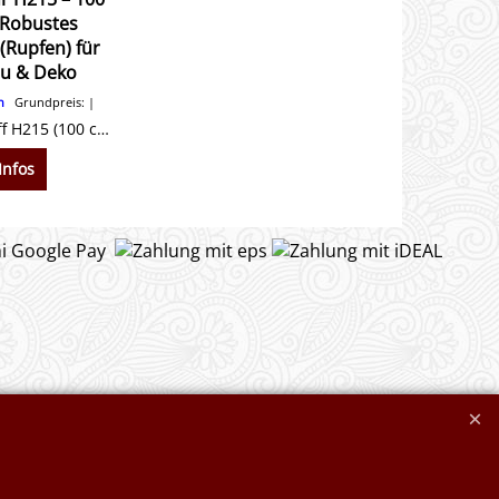
 Robustes
Rupfen) für
au & Deko
n
Grundpreis:
Robuster Jutestoff H215 (100 cm breit). Grobes Gewebe mit 215 g/m² für Hangbefestigung, Winterschutz & Deko. 100% biologisch abbaubar. Jetzt günstig bestellen!
Infos