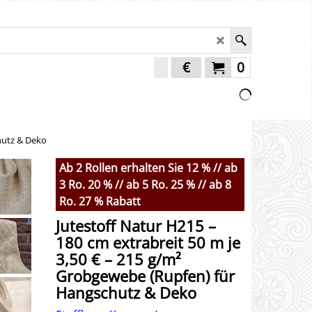
€
0
hutz & Deko
Ab 2 Rollen erhalten Sie 12 % // ab
3 Ro. 20 % // ab 5 Ro. 25 % // ab 8
Ro. 27 % Rabatt
Jutestoff Natur H215 –
180 cm extrabreit 50 m je
3,50 € – 215 g/m²
Grobgewebe (Rupfen) für
Hangschutz & Deko