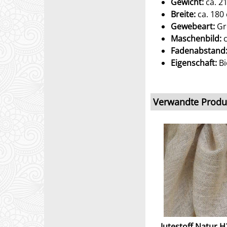
Gewicht:
ca. 21
Breite:
ca. 180 
Gewebeart:
Gr
Maschenbild:
c
Fadenabstand
Eigenschaft:
Bi
Verwandte Produ
Jutestoff Natur H