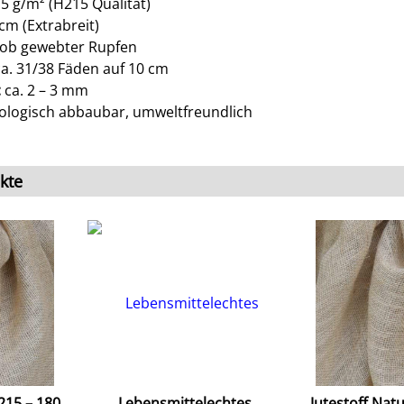
5 g/m² (H215 Qualität)
cm (Extrabreit)
ob gewebter Rupfen
a. 31/38 Fäden auf 10 cm
:
ca. 2 – 3 mm
ologisch abbaubar, umweltfreundlich
kte
215 – 180
Lebensmittelechtes
Jutestoff Nat