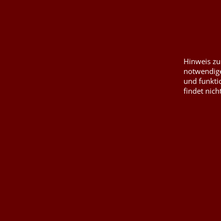
Widerrufserklärung abgeben
Druckkosten für J
Nesselsäcke
Wunschzettel
Jute, Sackleinen,
Impressum
Kurzwaren von P
Kontaktformular
Füllwatte, Granul
Hinweis zu
notwendige
und funkti
findet nich