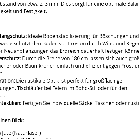
bstand von etwa 2–3 mm. Dies sorgt für eine optimale Bala
keit und Festigkeit.
Hangschutz:
Ideale Bodenstabilisierung für Böschungen und
webe schützt den Boden vor Erosion durch Wind und Regen
er Neuanpflanzungen das Erdreich dauerhaft festigen könn
erschutz:
Durch die Breite von 180 cm lassen sich auch gro
ucher oder Baumkronen einfach und effizient gegen Frost 
n.
ration:
Die rustikale Optik ist perfekt für großflächige
en, Tischläufer bei Feiern im Boho-Stil oder für den
au.
textilien:
Fertigen Sie individuelle Säcke, Taschen oder rust
.
inen Blick:
 Jute (Naturfaser)