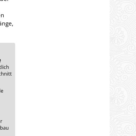
en
änge,
e
lich
hnitt
le
ür
ebau