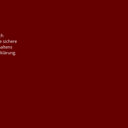
ch
e sichere
haltens
rklärung.