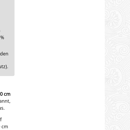
0
 %
 den
tz).
0 cm
annt,
us.
f
0 cm