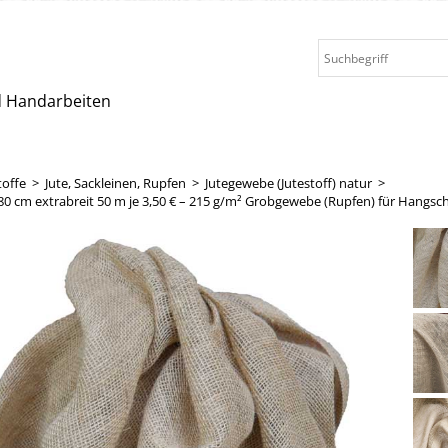
nd Handarbeiten
toffe
>
Jute, Sackleinen, Rupfen
>
Jutegewebe (Jutestoff) natur
>
180 cm extrabreit 50 m je 3,50 € – 215 g/m² Grobgewebe (Rupfen) für Hangsc