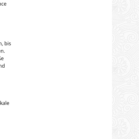
nce
, bis
en.
ße
und
ikale