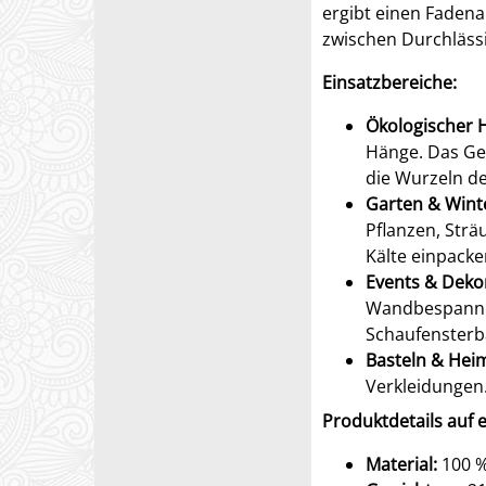
ergibt einen Fadena
zwischen Durchlässig
Einsatzbereiche:
Ökologischer 
Hänge. Das Ge
die Wurzeln d
Garten & Wint
Pflanzen, Strä
Kälte einpacke
Events & Deko
Wandbespannung
Schaufensterb
Basteln & Heim
Verkleidungen
Produktdetails auf e
Material:
100 %