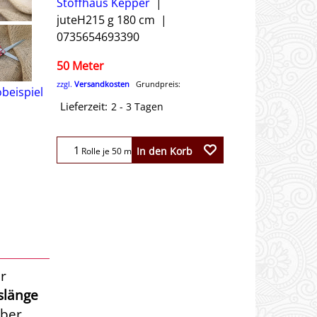
Stoffhaus Kepper
juteH215 g 180 cm
0735654693390
50 Meter
zzgl.
Versandkosten
Grundpreis:
Lieferzeit:
2 - 3 Tagen
In den Korb
Rolle je 50 m
r
slänge
über