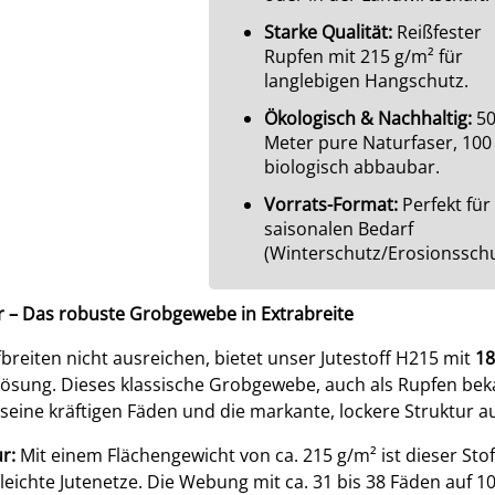
Starke Qualität:
Reißfester
Rupfen mit 215 g/m² für
langlebigen Hangschutz.
Ökologisch & Nachhaltig:
5
Meter pure Naturfaser, 100
biologisch abbaubar.
Vorrats-Format:
Perfekt für
saisonalen Bedarf
(Winterschutz/Erosionsschu
r – Das robuste Grobgewebe in Extrabreite
reiten nicht ausreichen, bietet unser Jutestoff H215 mit
18
Lösung. Dieses klassische Grobgewebe, auch als Rupfen bek
 seine kräftigen Fäden und die markante, lockere Struktur a
r:
Mit einem Flächengewicht von ca. 215 g/m² ist dieser Stof
s leichte Jutenetze. Die Webung mit ca. 31 bis 38 Fäden auf 1