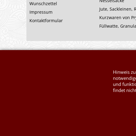
Nesselsäcke
Wunschzettel
Jute, Sackleinen,
Impressum
Kurzwaren von P
Kontaktformular
Füllwatte, Granul
Hinweis zu
notwendige
und funkti
findet nich