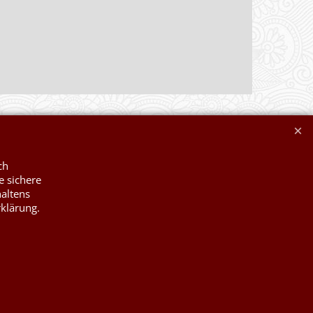
ch
e sichere
haltens
rklärung.