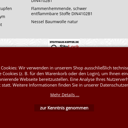
DIN4102B1
 Rupfen
Flammenhemmende, schwer
entflammbare Stoffe DIN4102B1
rym
Nessel Baumwolle natur
at
 Cookies: Wir verwenden in unserem Shop ausschließlich technis
WebShop erstellt mit ShopFactory Shop Software.
 Cookies (z. B. für den Warenkorb oder den Login), um Ihnen ein
onierende Webseite bereitzustellen. Eine Analyse Ihres Nutzerver
t statt. Weitere Informationen finden Sie in unserer Datenschutze
Mehr Details ...
zur Kenntnis genommen