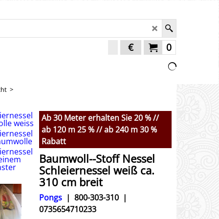
€
0
cht
>
Ab 30 Meter erhalten Sie 20 % //
ab 120 m 25 % // ab 240 m 30 %
Rabatt
Baumwoll--Stoff Nessel
Schleiernessel weiß ca.
310 cm breit
Pongs
800-303-310
0735654710233