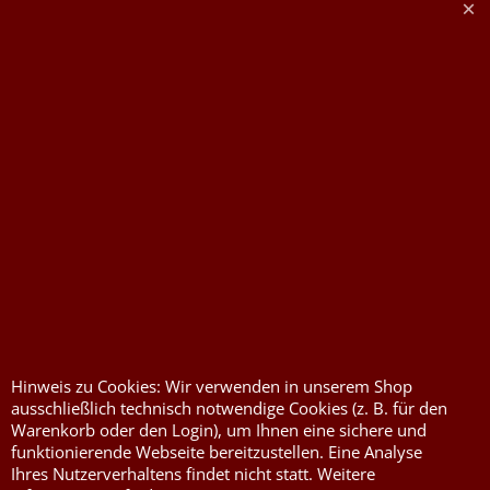
Widerrufserklärung abgeben
Druckkosten für
Widerrufserklärung
Jutesäcke & Nesselsäcke
abgeben
Jute, Sackleinen, Rupfen
Wunschzettel
Kurzwaren von Prym
Impressum
Füllwatte, Granulat
Kontaktformular
Flammschutzmittel
Hinweis zu Cookies: Wir verwenden in unserem Shop
nach DIN4102B1
ausschließlich technisch notwendige Cookies (z. B. für den
Flammenhemmende,
Warenkorb oder den Login), um Ihnen eine sichere und
schwer entflammbare
funktionierende Webseite bereitzustellen. Eine Analyse
Stoffe DIN4102B1
Ihres Nutzerverhaltens findet nicht statt. Weitere