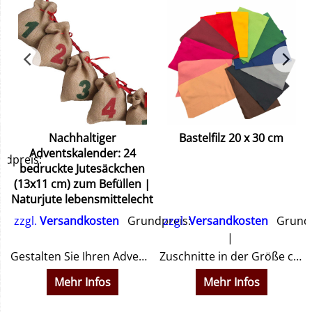
Nachhaltiger
Bastelfilz 20 x 30 cm
Adventskalender: 24
dpreis:
bedruckte Jutesäckchen
(13x11 cm) zum Befüllen |
Naturjute lebensmittelecht
zzgl.
Versandkosten
Grundpreis:
zzgl.
Versandkosten
Grundp
Gestalten Sie Ihren Adventskalender nachhaltig! 24 bedruckte Jutesäckchen (13x11 cm) aus Naturjute. Lebensmittelecht, wiederverwendbar & rustikal. Jetzt entdecken!
Zuschnitte in der Größe ca. 20 x 30 cm, zum Basteln
Mehr Infos
Mehr Infos