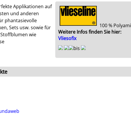
rfekte Applikationen auf
esten und anderen
ür phantasievolle
100 % Polyam
n, Sets usw. sowie für
Weitere Infos finden Sie hier:
. Stoffblumen wie
Vliesofix
se
bis
kte