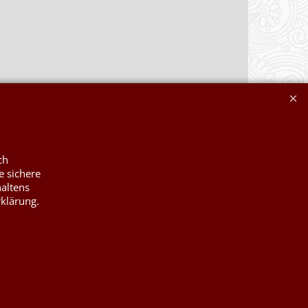
ch
e sichere
haltens
rklärung.