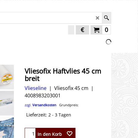
€
0
Vliesofix Haftvlies 45 cm
breit
Vlieseline
Vliesofix 45 cm
4008983203001
zzgl.
Versandkosten
Grundpreis:
Lieferzeit:
2 - 3 Tagen
In den Korb