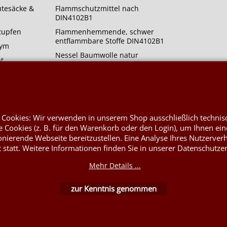
utesäcke &
Flammschutzmittel nach
DIN4102B1
 Rupfen
Flammenhemmende, schwer
entflammbare Stoffe DIN4102B1
rym
Nessel Baumwolle natur
at
 Cookies: Wir verwenden in unserem Shop ausschließlich technis
 Cookies (z. B. für den Warenkorb oder den Login), um Ihnen ein
onierende Webseite bereitzustellen. Eine Analyse Ihres Nutzerver
WebShop erstellt mit ShopFactory Shop Software.
t statt. Weitere Informationen finden Sie in unserer Datenschutze
Mehr Details ...
zur Kenntnis genommen