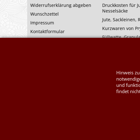
Widerrufserklärung abgeben
Druckkosten für J
Nesselsäcke
Wunschzettel
Jute, Sackleinen,
Impressum
Kurzwaren von P
Kontaktformular
Füllwatte, Granul
Hinweis zu
notwendige
und funkti
findet nich