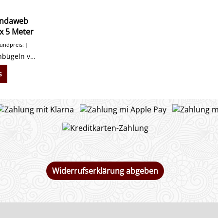
undaweb
 x 5 Meter
ndpreis:
Saumfix T30 - zum Anbügeln von Säumen3 cm x 5 Meter
s
Widerrufserklärung abgeben