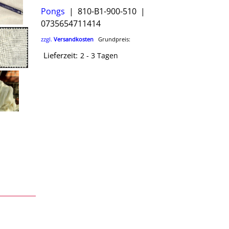
Pongs
810-B1-900-510
0735654711414
zzgl.
Versandkosten
Grundpreis:
Lieferzeit:
2 - 3 Tagen