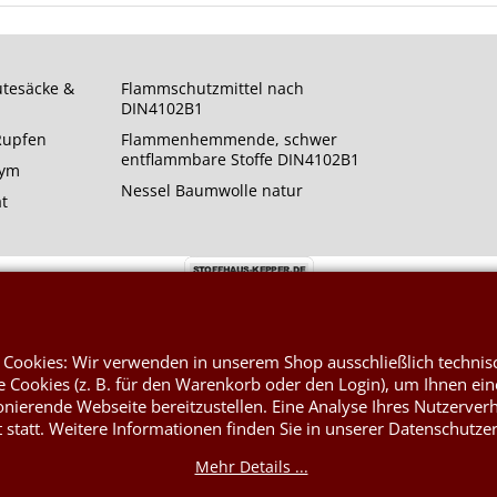
utesäcke &
Flammschutzmittel nach
DIN4102B1
 Rupfen
Flammenhemmende, schwer
entflammbare Stoffe DIN4102B1
rym
Nessel Baumwolle natur
at
 Cookies: Wir verwenden in unserem Shop ausschließlich technis
WebShop erstellt mit ShopFactory Shop Software.
 Cookies (z. B. für den Warenkorb oder den Login), um Ihnen ein
onierende Webseite bereitzustellen. Eine Analyse Ihres Nutzerver
t statt. Weitere Informationen finden Sie in unserer Datenschutze
Mehr Details ...