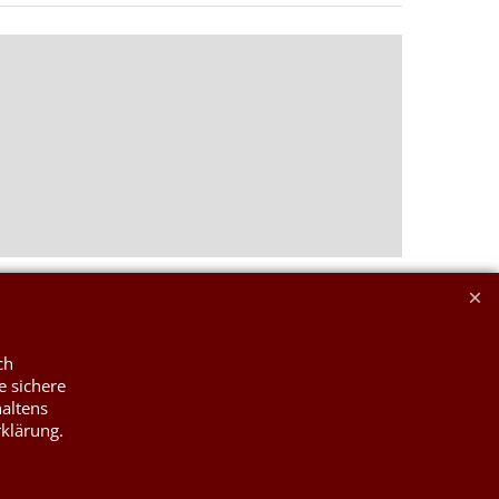
ch
e sichere
haltens
rklärung.