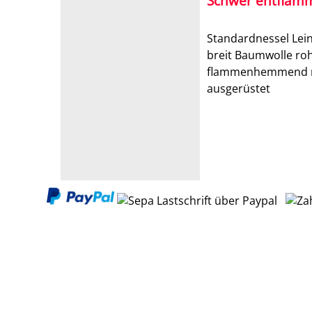
Schwer entflam
Standardnessel Lei
breit Baumwolle ro
flammenhemmend n
ausgerüstet