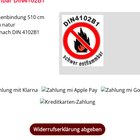
mbar DIN4102B1
nenbindung 510 cm
h natur
ach DIN 4102B1
Widerrufserklärung abgeben