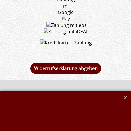
Widerrufserklärung abgeben
Druckkosten für
Widerrufserklärung
Jutesäcke & Nesselsäcke
abgeben
Jute, Sackleinen, Rupfen
Wunschzettel
Kurzwaren von Prym
Impressum
Füllwatte, Granulat
Kontaktformular