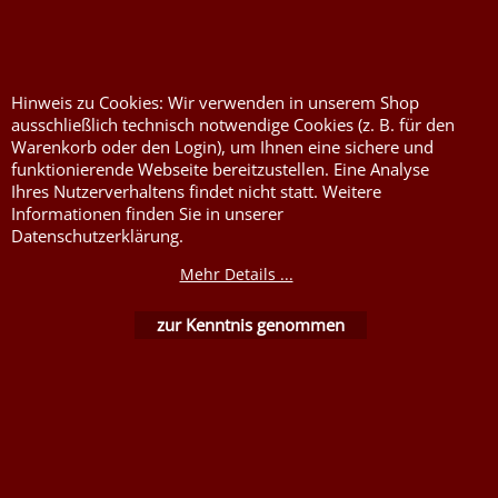
Flammschutzmittel
nach DIN4102B1
Flammenhemmende,
Hinweis zu Cookies: Wir verwenden in unserem Shop
schwer entflammbare
ausschließlich technisch notwendige Cookies (z. B. für den
Stoffe DIN4102B1
Warenkorb oder den Login), um Ihnen eine sichere und
Nessel Baumwolle natur
funktionierende Webseite bereitzustellen. Eine Analyse
Ihres Nutzerverhaltens findet nicht statt. Weitere
Informationen finden Sie in unserer
Datenschutzerklärung.
Mehr Details ...
zur Kenntnis genommen
WebShop erstellt mit ShopFactory Shop Software.