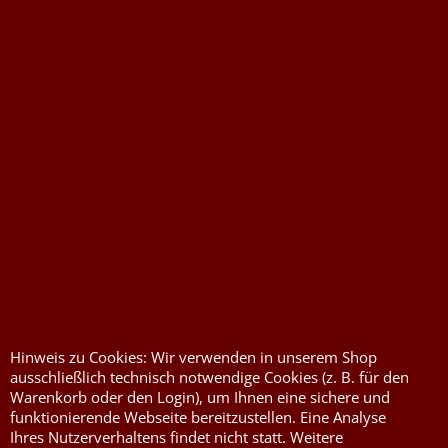
Widerrufserklärung abgeben
Hinweis zu Cookies: Wir verwenden in unserem Shop
ausschließlich technisch notwendige Cookies (z. B. für den
Druckkosten für
Widerrufserklärung
Warenkorb oder den Login), um Ihnen eine sichere und
Jutesäcke & Nesselsäcke
abgeben
funktionierende Webseite bereitzustellen. Eine Analyse
Jute, Sackleinen, Rupfen
Wunschzettel
Ihres Nutzerverhaltens findet nicht statt. Weitere