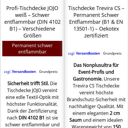
Profi-Tischdecke JOJO
Tischdecke Trevira CS –
weiß – Schwer
Permanent Schwer
entflammbar (DIN 4102
Entflammbar (B1 & EN
B1) – Verschiedene
13501-1) – Oekotex
Größen
zertifiziert
Permanent schwer
entflammbar
zzgl.
Versandkosten
Grundpreis:
Das Nonplusultra für
Event-Profis und
zzgl.
Versandkosten
Grundpreis:
Gastronomie.
Unsere
Sicherheit trifft Stil.
Die
Trevira CS Tischdecke
Tischdecke JOJO vereint
vereint höchste
eine edle Textil-Optik mit
Brandschutz-Sicherheit mit
höchster Funktionalität.
nachhaltiger Qualität. Mit
Dank der Zertifizierung
einem eleganten
2 cm
nach
DIN 4102 B1
ist sie
Saum
und einem idealen
schwer entflammbar und
Warengewicht von
150