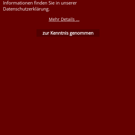
Informationen finden Sie in unserer
Kurzwaren von Prym
Impressum
Datenschutzerklärung.
Füllwatte, Granulat
Kontaktformular
Mehr Details ...
Flammschutzmittel
nach DIN4102B1
zur Kenntnis genommen
Flammenhemmende,
schwer entflammbare
Stoffe DIN4102B1
Nessel Baumwolle natur
WebShop erstellt mit ShopFactory Shop Software.