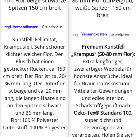
mm Flor beige schwarze
80 mm Flor dunkelgrau,
Spitzen 150 cm breit
weiße Spitzen 150 cm
breit
zzgl.
Versandkosten
Grundpreis:
zzgl.
Versandkosten
Grundpreis:
Kunstfell, Fellimitat,
Krampusfell. Sehr schöner
Premium Kunstfell
dichter weicher Flor. Der
„Krampus“ (50-80 mm Flor):
Plüsch hat einen
Extra langfloriger,
gestrickter Rücken, ca. 150
zweifarbiger Webpelz für
cm breit. Der Flor ist ca. 20-
höchste Ansprüche. Ideal
36 mm lang. Der Unterflor
für Brauchtumskostüme,
ist beige und ca. 20 mm
Mittelalter-Gewandungen
lang, die langen Haare sind
und edles Interior.
an den Spitzen schwarz
Schadstoffgeprüft nach
und 36 mm lang.
Oeko-Tex® Standard 100
,
Flor: 100 % Polyester
super dicht und
Unterstoff: 100 % Polyester
hervorragend zu
verarbeiten. Holen Sie sich