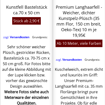
Kunstfell Bastelstück
Premium Langhaarfell -
ca.70 x 50 cm
Weicher, dichter
Kunstpelz-Plüsch (35
Stück ab 2,90 €
mm Flor, 150 cm breit,
Oeko-Tex) 10 m je
19,95€
zzgl.
Versandkosten
Grundpreis:
Ab 10 Meter, viele Farben
Sehr schöner weicher
Plüsch, gestrickter Rücken,
Bastelstück ca. 70-75 cm x
zzgl.
Versandkosten
Grundpreis:
50 cm groß. Für Fotos bitte
auf die kleine Abbildung mit
Kuschelweich, extrem dicht
der Lupe klicken bzw.
und luxuriös im Griff:
vorher das gewünschte
Unser Premium-
Design auswählen.
Langhaarfell mit ca. 35 mm
Weitere Fotos siehe auch
Florlänge bringt pure
Meterware der einzelnen
Gemütlichkeit in Ihre
Qualitäten.
Projekte. Ob für edle