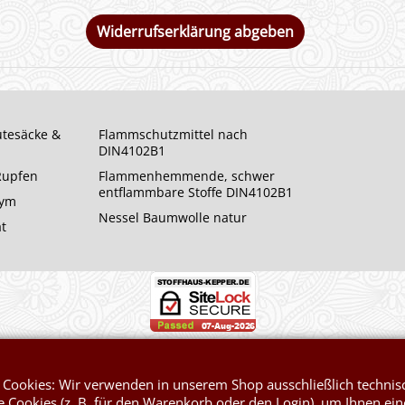
Widerrufserklärung abgeben
utesäcke &
Flammschutzmittel nach
DIN4102B1
 Rupfen
Flammenhemmende, schwer
entflammbare Stoffe DIN4102B1
rym
Nessel Baumwolle natur
at
WebShop erstellt mit ShopFactory Shop Software.
 Cookies: Wir verwenden in unserem Shop ausschließlich technis
 Cookies (z. B. für den Warenkorb oder den Login), um Ihnen ein