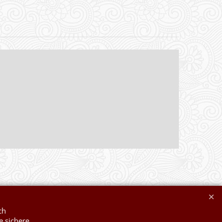
ch
e sichere