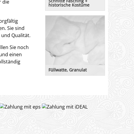
Schnitte Fasching +
r die
historische Kostüme
Karnevals-Schnitte,
Faschingsschnitte, historische
rgfältig
Kostüme
n. Sie sind
 und Qualität.
llen Sie noch
 und einen
llständig
Füllwatte, Granulat
Watte, Zauberwatte, Füllwatte,
Wattevlies. Auch für Schneedeko.
Hier klicken.