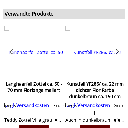
Verwandte Produkte
m
Langhaarfell Zottel ca. 50 -
Kunstfell YF286/ ca. 22 mm
70 mm Florlänge meliert
dichter Flor Farbe
dunkelbraun ca. 150 cm
dpreis:
zzgl.
Versandkosten
Grundpreis:
zzgl.
Versandkosten
Grundp
re erhältlich
Teddy Zottel Villa grau. Auch als Meterware erhältlich.
Auch in dunkelbraun lieferbar.