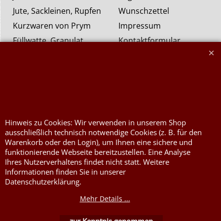
Jute, Sackleinen, Rupfen
Wunschzettel
Kurzwaren von Prym
Impressum
Füllwatte, Granulat
Kontaktformular
Flammschutzmittel
nach DIN4102B1
Flammenhemmende,
schwer entflammbare
Stoffe DIN4102B1
Nessel Baumwolle natur
Hinweis zu Cookies: Wir verwenden in unserem Shop
ausschließlich technisch notwendige Cookies (z. B. für den
Warenkorb oder den Login), um Ihnen eine sichere und
funktionierende Webseite bereitzustellen. Eine Analyse
Ihres Nutzerverhaltens findet nicht statt. Weitere
Informationen finden Sie in unserer
Datenschutzerklärung.
Mehr Details ...
WebShop erstellt mit ShopFactory Shop Software.
zur Kenntnis genommen