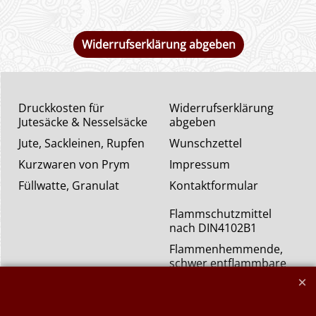
Widerrufserklärung abgeben
Druckkosten für
Widerrufserklärung
Jutesäcke & Nesselsäcke
abgeben
Jute, Sackleinen, Rupfen
Wunschzettel
Kurzwaren von Prym
Impressum
Füllwatte, Granulat
Kontaktformular
Flammschutzmittel
nach DIN4102B1
Flammenhemmende,
schwer entflammbare
Stoffe DIN4102B1
Nessel Baumwolle natur