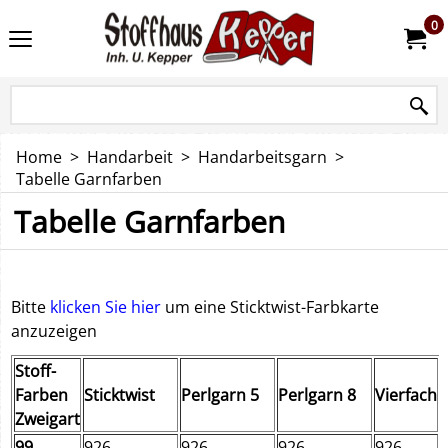
0
Home
>
Handarbeit
>
Handarbeitsgarn
>
Tabelle Garnfarben
Tabelle Garnfarben
Bitte
klicken Sie hier
um eine Sticktwist-Farbkarte
anzuzeigen
Stoff-
Farben
Sticktwist
Perlgarn 5
Perlgarn 8
Vierfach
Zweigart
99
926
926
926
926