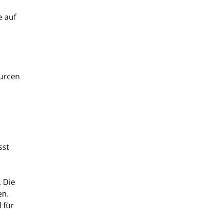
e auf
ourcen
sst
. Die
en.
l für