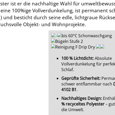
ster ist er die nachhaltige Wahl für umweltbewus
t eine 100%ige Vollverdunkelung, ist permanent s
 und besticht durch seine edle, lichtgraue Rückse
ruchsvolle Objekt- und Wohnprojekte.
-
100 % Lichtdicht:
Absolute
Vollverdunkelung für perfe
Schlaf.
Geprüfte Sicherheit:
Perma
schwer entflammbar nach
4102 B1
.
Nachhaltiges Design:
Enthä
% recyceltes Polyester
– gut
die Umwelt.