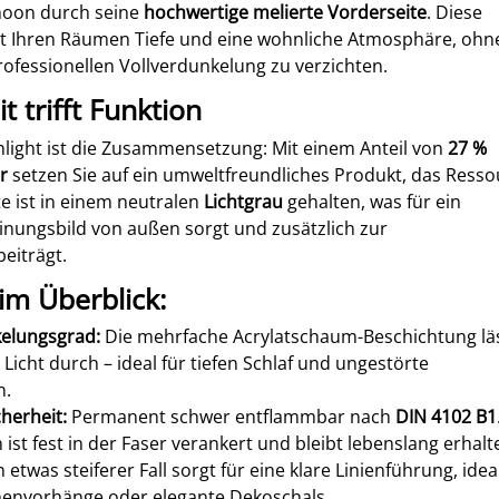
moon durch seine
hochwertige melierte Vorderseite
. Diese
ht Ihren Räumen Tiefe und eine wohnliche Atmosphäre, ohn
rofessionellen Vollverdunkelung zu verzichten.
t trifft Funktion
light ist die Zusammensetzung: Mit einem Anteil von
27 %
r
setzen Sie auf ein umweltfreundliches Produkt, das Ress
te ist in einem neutralen
Lichtgrau
gehalten, was für ein
einungsbild von außen sorgt und zusätzlich zur
eiträgt.
 im Überblick:
elungsgrad:
Die mehrfache Acrylatschaum-Beschichtung lä
 Licht durch – ideal für tiefen Schlaf und ungestörte
n.
cherheit:
Permanent schwer entflammbar nach
DIN 4102 B1
ist fest in der Faser verankert und bleibt lebenslang erhalt
 etwas steiferer Fall sorgt für eine klare Linienführung, idea
envorhänge oder elegante Dekoschals.