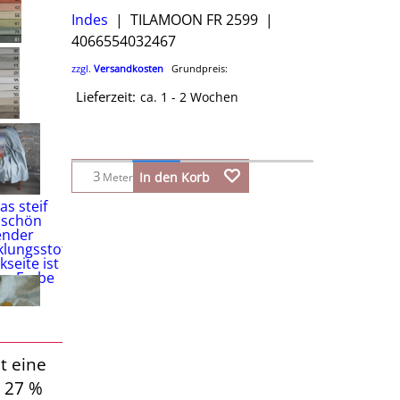
Indes
TILAMOON FR 2599
4066554032467
zzgl.
Versandkosten
Grundpreis:
Lieferzeit:
ca. 1 - 2 Wochen
In den Korb
Meter
t eine
k 27 %