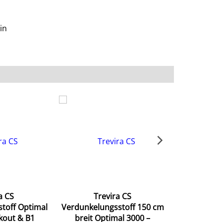
in
a CS
Trevira CS
Tr
toff Optimal
Verdunkelungsstoff 150 cm
Verdunkelu
kout & B1
breit Optimal 3000 –
– 300 cm