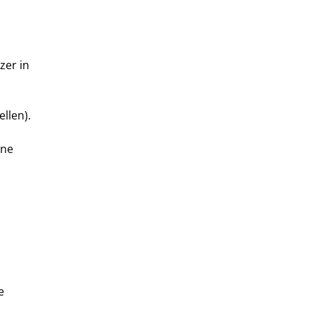
zer in
llen).
ine
e