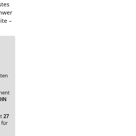
stes
chwer
ite –
kten
nent
DIN
lt
27
 für