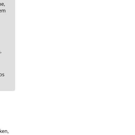
e,
tem
,
os
ken,