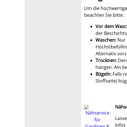
Um die hochwertige
beachten Sie bitte:
Vor dem Wasc
der Beschicht
Waschen:
Nur 
Höchstbefüllme
Alternativ vors
Trocknen:
Den 
hängen. Am bes
Bügeln:
Falls n
Stoffseite) bü
Nähse
Lasse
Infos