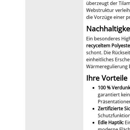
überzeugt der Tila
Webstruktur verlei
die Vorzüge einer p
Nachhaltigkei
Ein besonderes High
recyceltem Polyeste
schont. Die Rücksei
einheitliches Ersch
Wärmeregulierung b
Ihre Vorteile
100 % Verdunk
garantiert kein
Präsentatione
Zertifizierte Si
Schutzfunktion 
Edle Haptik:
Ein
moderne Fläch