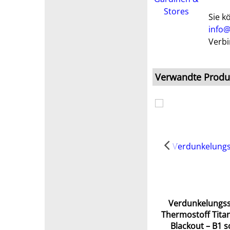
Sie k
info@
Verbi
Verwandte Produ
Verdunkelungss
Thermostoff Tita
Blackout – B1 