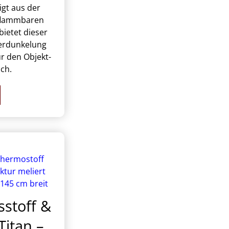
igt aus der
flammbaren
 bietet dieser
verdunkelung
r den Objekt-
ch.
stoff &
Titan –