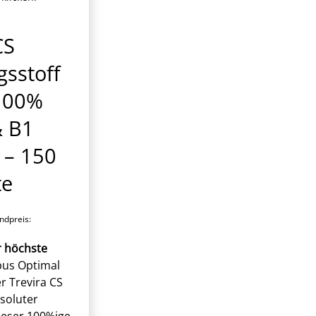
CS
sstoff
100%
& B1
 – 150
te
dpreis:
r höchste
us Optimal
er Trevira CS
soluter