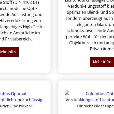
Lichtundurchlässigkeit. D
 Stoff (DIN 4102 B1)
Verdunkelungsstoff biet
urch moderne Optik,
optimalen Blend- und S
sende Ausrüstung und
sondern überzeugt auch 
 Hitzereduzierung von
eleganten Glanz un
n langlebiges High-Tech-
schmutzabweisende Aus
öchste Ansprüche im
perfekte Wahl für den pr
nd Privatbereich.
Objektbereich und ans
Privaträume
ehr Infos
Mehr Infos
ilder Lupe klicken!
Für mehr Bilder Lupe 