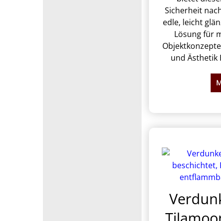
Sicherheit nac
edle, leicht glä
Lösung für
Objektkonzepte,
und Ästhetik
M
Verdunk
Tilamoon