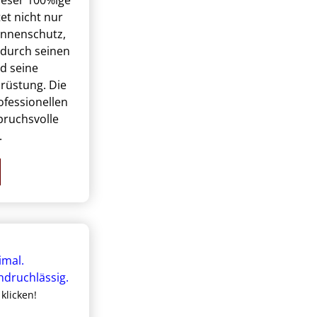
ieser 100%ige
et nicht nur
onnenschutz,
durch seinen
d seine
rüstung. Die
ofessionellen
pruchsvolle
.
klicken!