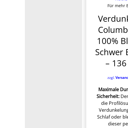
Für mehr B
Verdunk
Columb
100% Bl
Schwer 
– 136
zzgl.
Versan
Maximale Dunk
Sicherheit:
Der
die Profilös
Verdunkelung
Schlaf oder b
dieser p