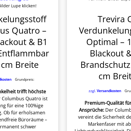
ilder Lupe klicken!
elungsstoff
Trevira 
us Quatro –
Verdunkelung
ackout & B1
Optimal – 
Entflammbar
Blackout 
 cm Breite
Brandschutz
cm Brei
dkosten
Grundpreis:
elheit trifft höchste
zzgl.
Versandkosten
Grun
 Columbus Quatro ist
Premium-Qualität fü
ung für eine 100%ige
Ansprüche:
Der Columb
. Ob für erholsamen
vereint die Sicherheit d
lendfreie Büroräume –
Markenfaser mit ab
ermanent schwer