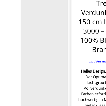
Tre
Verdunk
150 cm b
3000 – 
100% Bl
Bra
zzgl.
Versan
Helles Design,
Der Optimal
Lichtgrau
b
Vollverdunk
Farben erford
hochwertigen 
bietet dies