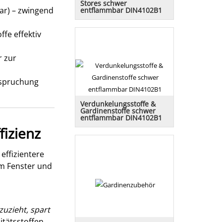
Stores schwer
r) – zwingend
entflammbar DIN4102B1
Alle Stores wurden aus Trevira CS
permanent flammenhemmend,
ffe effektiv
schwer entflammbar nach
DIN4102B1 hergestellt.
r zur
nspruchung
Verdunkelungsstoffe &
Gardinenstoffe schwer
entflammbar DIN4102B1
fizienz
Alle Gardinenstoffe sind
permanent flammenhemmend,
schwer entflammbar nach
DIN4102B1 hergestellt. Sie
effizientere
erhalten ein Zertifikat.
am Fenster und
uzieht, spart
itätsstoffen