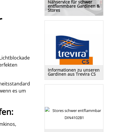
Nähservice für schwer
entflammbare Gardinen &
Stores
r
Wir bieten einen professionellen
Nähservice an. Gerne
unterbreiten wir Ihnen ein
Angebot.
 Lichtblockade
erfekten
Informationen zu unseren
Gardinen aus Trevira CS
Informationen zu unseren
rheitsstandard
Gardinen aus Trevira CS
, wenn es um
fen:
imkinos,