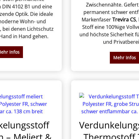
Zwischennähte. Gefert
h DIN 4102 B1 und eine
permanent schwer ent
nzende Optik. Die ideale
Markenfaser
Trevira CS
,
 moderne Wohn- und
Stoff eine 100%ige Voll
 bei denen Lichtschutz
und höchste Sicherheit fü
 Hand in Hand gehen.
und Privatberei
ehr Infos
Mehr Infos
elungsstoff
Verdunkelungs
 – Meliert &
Thermostoff 