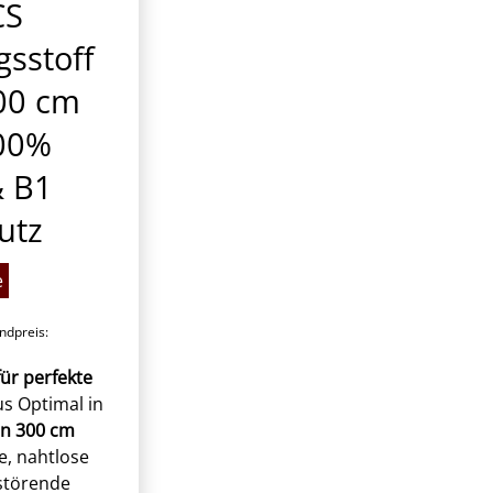
CS
sstoff
00 cm
100%
& B1
utz
e
dpreis:
ür perfekte
s Optimal in
on 300 cm
e, nahtlose
störende