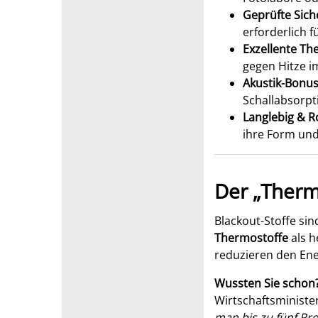
Geprüfte Siche
erforderlich f
Exzellente Th
gegen Hitze i
Akustik-Bonus
Schallabsorpt
Langlebig & R
ihre Form und
Der „Thermo
Blackout-Stoffe sin
Thermostoffe
als h
reduzieren den Ene
Wussten Sie schon
Wirtschaftsministe
man bis zu fünf Pro