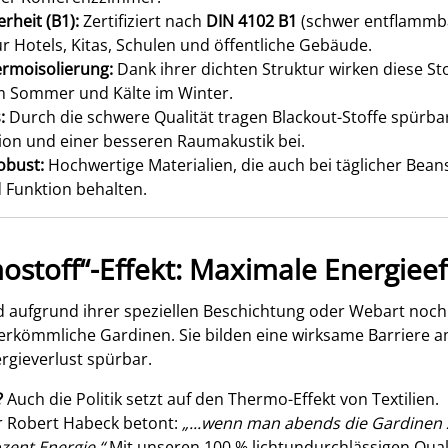
rheit (B1):
Zertifiziert nach
DIN 4102 B1
(schwer entflammba
ür Hotels, Kitas, Schulen und öffentliche Gebäude.
ermoisolierung:
Dank ihrer dichten Struktur wirken diese Sto
m Sommer und Kälte im Winter.
:
Durch die schwere Qualität tragen Blackout-Stoffe spürba
ion und einer besseren Raumakustik bei.
obust:
Hochwertige Materialien, die auch bei täglicher Bea
 Funktion behalten.
stoff“-Effekt: Maximale Energieef
d aufgrund ihrer speziellen Beschichtung oder Webart noch 
erkömmliche Gardinen. Sie bilden eine wirksame Barriere 
rgieverlust spürbar.
?
Auch die Politik setzt auf den Thermo-Effekt von Textilien.
r Robert Habeck betont:
„...wenn man abends die Gardinen z
zent Energie.“
Mit unseren 100 % lichtundurchlässigen Qual