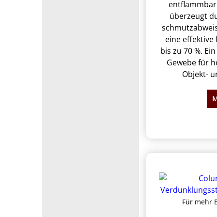
entflammbare
überzeugt d
schmutzabwei
eine effektive
bis zu 70 %. Ei
Gewebe für h
Objekt- u
M
Für mehr B