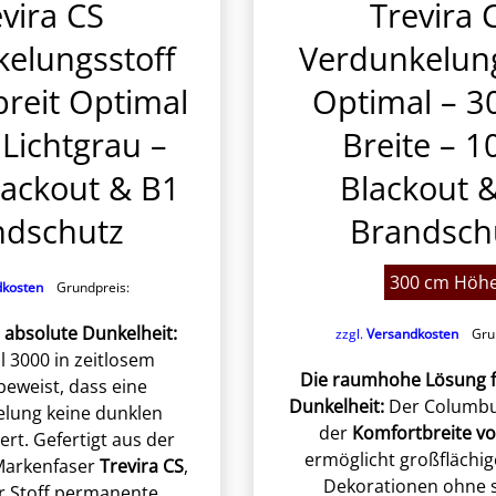
vira CS
Trevira 
elungsstoff
Verdunkelung
reit Optimal
Optimal – 3
Lichtgrau –
Breite – 
ackout & B1
Blackout 
ndschutz
Brandsch
300 cm Höh
dkosten
Grundpreis:
 absolute Dunkelheit:
zzgl.
Versandkosten
Grun
 3000 in zeitlosem
Die raumhohe Lösung f
eweist, dass eine
Dunkelheit:
Der Columbu
elung keine dunklen
der
Komfortbreite v
ert. Gefertigt aus der
ermöglicht großflächig
Markenfaser
Trevira CS
,
Dekorationen ohne 
er Stoff permanente