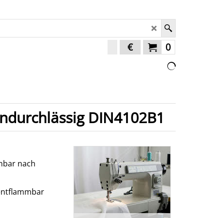
€
0
undurchlässig DIN4102B1