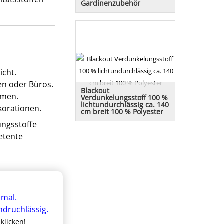
Gardinenzubehör
Gleich mitbestellen:
Gardinenröllchen,
Gardinenrollringe,
Gardinenband, Bleiband.
Kräuselband
icht.
en oder Büros.
Blackout
umen.
Verdunkelungsstoff 100 %
lichtundurchlässig ca. 140
korationen.
cm breit 100 % Polyester
ungsstoffe
Blackoutstoff mit schöner
Leinenoptik. Lässt kein Licht
etente
durch und verdunkelt dadurch
sehr stark. Preiswerte Alternative
ohne DIN4102B1 Norm
klicken!