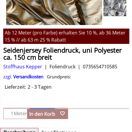
Ab 12 Meter (pro Farbe) erhalten Sie 10 %, ab 36 Meter
15 % // ab 63 m 25 % Rabatt
Seidenjersey Foliendruck, uni Polyester
ca. 150 cm breit
Stoffhaus Kepper
Foliendruck
0735654710585
zzgl.
Versandkosten
Grundpreis:
Lieferzeit:
2 - 3 Tagen
Meter
In den Korb