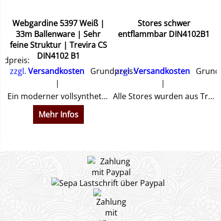
Webgardine 5397 Weiß |
Stores schwer
&
33m Ballenware | Sehr
entflammbar DIN4102B1
feine Struktur | Trevira CS
DIN4102 B1
dpreis:
zzgl.
Versandkosten
Grundpreis:
zzgl.
Versandkosten
Grundp
hnen ein Angebot.
Ein moderner vollsynthetischer Dekorationsstoff, permanent schwer entflammbar nach DIN4102B1. Sehr feiner Webstruktur. Bereits mit eingewebtem Bleiband.
Alle Stores wurden aus Trevira CS permanent flammenhemmend schwer entflammbar nach DIN4102B1 hergestellt. Sie erhalten ein Zertifikat.
Mehr Infos