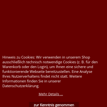
Druckkosten für
Widerrufserklärung
Jutesäcke & Nesselsäcke
abgeben
Jute, Sackleinen, Rupfen
Wunschzettel
Kurzwaren von Prym
Impressum
Füllwatte, Granulat
Kontaktformular
Flammschutzmittel
nach DIN4102B1
Hinweis zu Cookies: Wir verwenden in unserem Shop
ausschließlich technisch notwendige Cookies (z. B. für den
Flammenhemmende,
Warenkorb oder den Login), um Ihnen eine sichere und
schwer entflammbare
funktionierende Webseite bereitzustellen. Eine Analyse
Stoffe DIN4102B1
Ihres Nutzerverhaltens findet nicht statt. Weitere
Nessel Baumwolle natur
Informationen finden Sie in unserer
Datenschutzerklärung.
Mehr Details ...
zur Kenntnis genommen