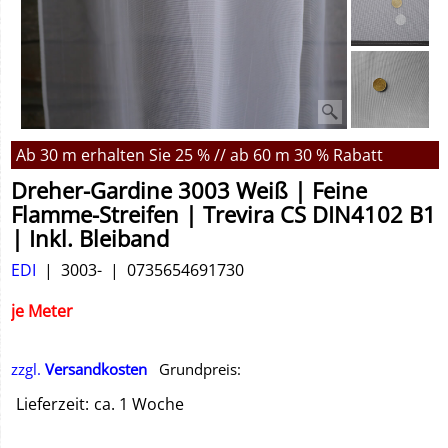
Ab 30 m erhalten Sie 25 % // ab 60 m 30 % Rabatt
Dreher-Gardine 3003 Weiß | Feine
Flamme-Streifen | Trevira CS DIN4102 B1
| Inkl. Bleiband
EDI
3003-
0735654691730
je Meter
zzgl.
Versandkosten
Grundpreis:
Lieferzeit:
ca. 1 Woche