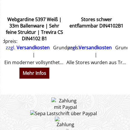
Webgardine 5397 Weiß |
Stores schwer
&
33m Ballenware | Sehr
entflammbar DIN4102B1
feine Struktur | Trevira CS
DIN4102 B1
dpreis:
zzgl.
Versandkosten
Grundpreis:
zzgl.
Versandkosten
Grundp
hnen ein Angebot.
Ein moderner vollsynthetischer Dekorationsstoff, permanent schwer entflammbar nach DIN4102B1. Sehr feiner Webstruktur. Bereits mit eingewebtem Bleiband.
Alle Stores wurden aus Trevira CS permanent flammenhemmend schwer entflammbar nach DIN4102B1 hergestellt. Sie erhalten ein Zertifikat.
Mehr Infos