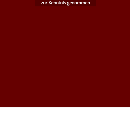
zur Kenntnis genommen
WebShop erstellt mit ShopFactory Shop Software.