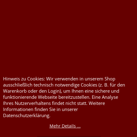
Druckkosten für
Widerrufserklärung
Jutesäcke & Nesselsäcke
abgeben
Jute, Sackleinen, Rupfen
Wunschzettel
Kurzwaren von Prym
Impressum
Füllwatte, Granulat
Kontaktformular
Flammschutzmittel
Hinweis zu Cookies: Wir verwenden in unserem Shop
nach DIN4102B1
ausschließlich technisch notwendige Cookies (z. B. für den
Flammenhemmende,
Warenkorb oder den Login), um Ihnen eine sichere und
schwer entflammbare
funktionierende Webseite bereitzustellen. Eine Analyse
Stoffe DIN4102B1
Ihres Nutzerverhaltens findet nicht statt. Weitere
Informationen finden Sie in unserer
Nessel Baumwolle natur
Datenschutzerklärung.
Mehr Details ...