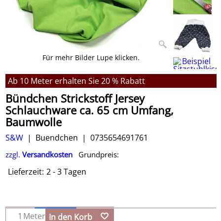
Für mehr Bilder Lupe klicken.
Ab 10 Meter erhalten Sie 20 % Rabatt
Bündchen Strickstoff Jersey
Schlauchware ca. 65 cm Umfang,
Baumwolle
S&W
Buendchen
0735654691761
zzgl.
Versandkosten
Grundpreis:
Lieferzeit:
2 - 3 Tagen
Meter
In den Korb