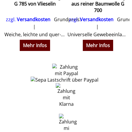
G 785 von Vlieselin
aus reiner Baumwolle G
700
zzgl.
Versandkosten
Grundpreis:
zzgl.
Versandkosten
Grundp
Weiche, leichte und quer-elastische Gewebeeinlage für Kleinteile an Blusen und Kleidern sowie für Vorderteile von Jacken, Mänteln etc. aus leichten und/oder elastischen Stoffen
Universelle Gewebeeinlage aus reiner Baumwolle für Kleinteile an Blusen und Hemden.
Mehr Infos
Mehr Infos