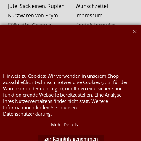
Jute, Sackleinen, Rupfen
Wunschzettel
Kurzwaren von Prym
Impressum
Füllwatte, Granulat
Kontaktformular
Flammschutzmittel
nach DIN4102B1
Flammenhemmende,
schwer entflammbare
Stoffe DIN4102B1
Nessel Baumwolle natur
Hinweis zu Cookies: Wir verwenden in unserem Shop
ausschließlich technisch notwendige Cookies (z. B. für den
Warenkorb oder den Login), um Ihnen eine sichere und
funktionierende Webseite bereitzustellen. Eine Analyse
Ihres Nutzerverhaltens findet nicht statt. Weitere
Informationen finden Sie in unserer
Datenschutzerklärung.
Mehr Details ...
WebShop erstellt mit ShopFactory Shop Software.
zur Kenntnis genommen