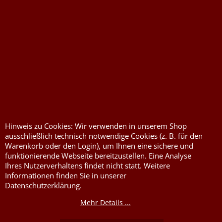
Widerrufserklärung abgeben
Druckkosten für
Widerrufserklärung
Jutesäcke & Nesselsäcke
abgeben
Jute, Sackleinen, Rupfen
Wunschzettel
Kurzwaren von Prym
Impressum
Hinweis zu Cookies: Wir verwenden in unserem Shop
ausschließlich technisch notwendige Cookies (z. B. für den
Füllwatte, Granulat
Kontaktformular
Warenkorb oder den Login), um Ihnen eine sichere und
funktionierende Webseite bereitzustellen. Eine Analyse
Flammschutzmittel
Ihres Nutzerverhaltens findet nicht statt. Weitere
nach DIN4102B1
Informationen finden Sie in unserer
Flammenhemmende,
Datenschutzerklärung.
schwer entflammbare
Stoffe DIN4102B1
Mehr Details ...
Nessel Baumwolle natur