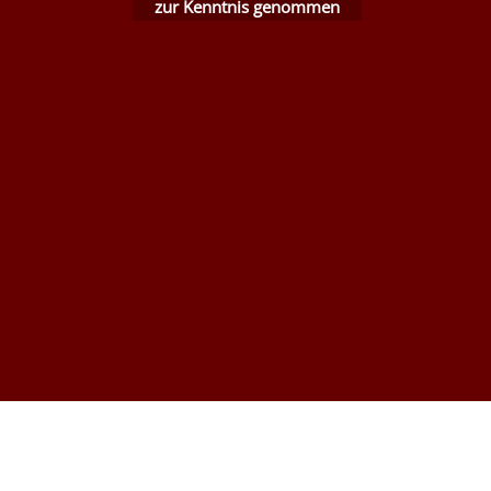
zur Kenntnis genommen
WebShop erstellt mit ShopFactory Shop Software.