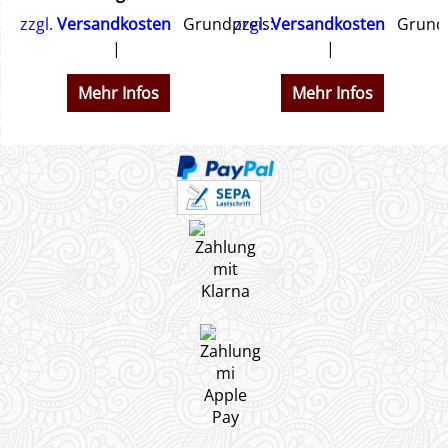
zzgl.
Versandkosten
Grundpreis:
zzgl.
Versandkosten
Grundp
Mehr Infos
Mehr Infos