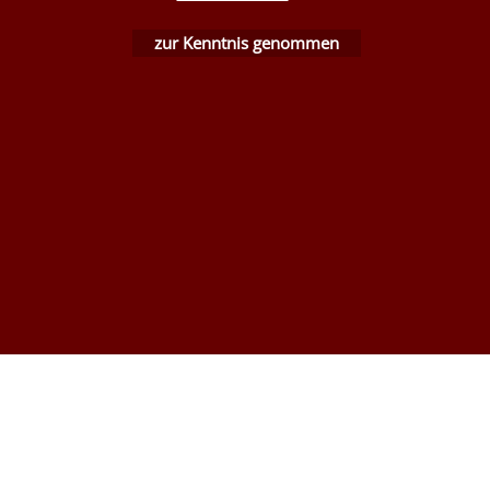
zur Kenntnis genommen
WebShop erstellt mit ShopFactory Shop Software.