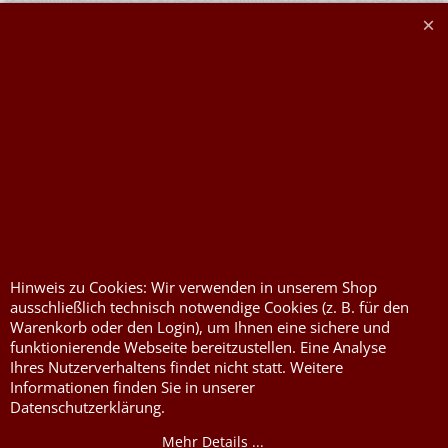
Widerrufserklärung abgeben
Druckkosten für
Widerrufserklärung
Jutesäcke & Nesselsäcke
abgeben
Jute, Sackleinen, Rupfen
Wunschzettel
Kurzwaren von Prym
Impressum
Füllwatte, Granulat
Kontaktformular
Flammschutzmittel
Hinweis zu Cookies: Wir verwenden in unserem Shop
nach DIN4102B1
ausschließlich technisch notwendige Cookies (z. B. für den
Warenkorb oder den Login), um Ihnen eine sichere und
Flammenhemmende,
funktionierende Webseite bereitzustellen. Eine Analyse
schwer entflammbare
Ihres Nutzerverhaltens findet nicht statt. Weitere
Stoffe DIN4102B1
Informationen finden Sie in unserer
Nessel Baumwolle natur
Datenschutzerklärung.
Mehr Details ...