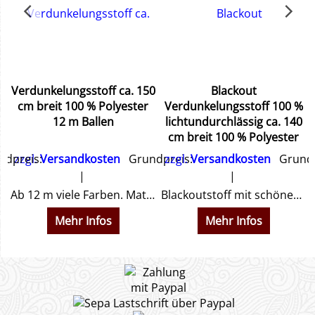
&
Verdunkelungsstoff ca. 150
Blackout
cm breit 100 % Polyester
Verdunkelungsstoff 100 %
12 m Ballen
lichtundurchlässig ca. 140
cm breit 100 % Polyester
dpreis:
zzgl.
Versandkosten
Grundpreis:
zzgl.
Versandkosten
Grundp
hnen ein Angebot.
Ab 12 m viele Farben. Matter etwas dehnbarer Stoff. Sehr dicke, schwere Qualität, fast ganz lichtundurchlässig ca. 150 cm breit. Nicht schwer entflammbar ! ! !
Blackoutstoff mit schöner Leinenoptik. Lässt kein Licht durch und verdunkelt dadurch sehr stark. Preiswerte Alternative ohne DIN4102B1 Norm
Mehr Infos
Mehr Infos