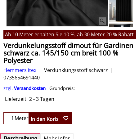
Ab 10 Meter erhalten Sie 10 %, ab 30 Meter 20 % Rabatt
Verdunkelungsstoff dimout für Gardinen
schwarz ca. 145/150 cm breit 100 %
Polyester
Hemmers itex
Verdunklungsstoff schwarz
0735654691440
zzgl.
Versandkosten
Grundpreis:
Lieferzeit:
2 - 3 Tagen
Meter
In den Korb
Beschreibung
Mehr Infos