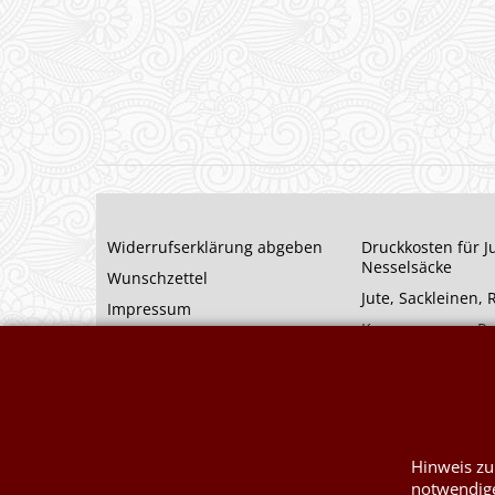
Widerrufserklärung abgeben
Druckkosten für J
Nesselsäcke
Wunschzettel
Jute, Sackleinen,
Impressum
Kurzwaren von P
Kontaktformular
Füllwatte, Granul
Hinweis zu
notwendige