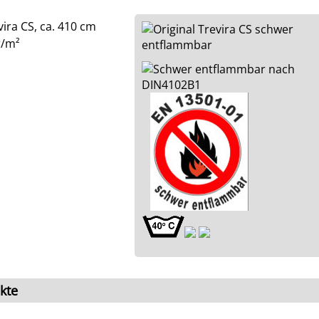
ira CS, ca. 410 cm
r/m²
kte