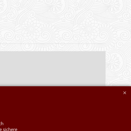
ch
e sichere