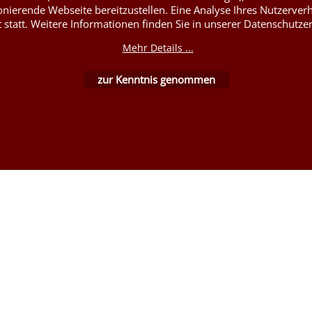
onierende Webseite bereitzustellen. Eine Analyse Ihres Nutzerver
t statt. Weitere Informationen finden Sie in unserer Datenschutze
WebShop erstellt mit ShopFactory Shop Software.
Mehr Details ...
zur Kenntnis genommen