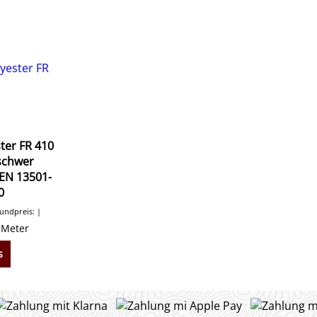
ter FR 410
schwer
EN 13501-
0
ndpreis:
 Meter
s