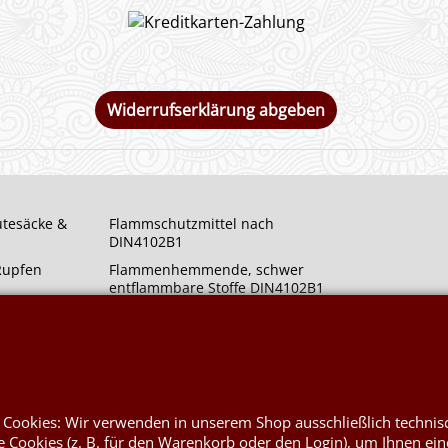
Widerrufserklärung abgeben
utesäcke &
Flammschutzmittel nach
DIN4102B1
 Rupfen
Flammenhemmende, schwer
entflammbare Stoffe DIN4102B1
rym
Nessel Baumwolle natur
at
 Cookies: Wir verwenden in unserem Shop ausschließlich technis
 Cookies (z. B. für den Warenkorb oder den Login), um Ihnen ein