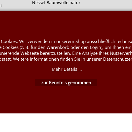
Nessel Baumwolle natur
at
 Cookies: Wir verwenden in unserem Shop ausschließlich technis
 Cookies (z. B. für den Warenkorb oder den Login), um Ihnen ein
WebShop erstellt mit ShopFactory Shop Software.
onierende Webseite bereitzustellen. Eine Analyse Ihres Nutzerver
t statt. Weitere Informationen finden Sie in unserer Datenschutze
Mehr Details ...
zur Kenntnis genommen