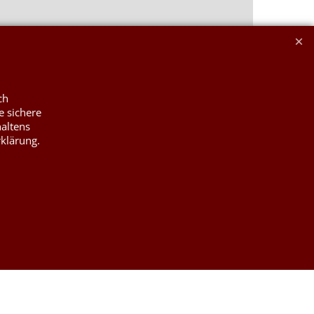
ch
e sichere
haltens
rklärung.