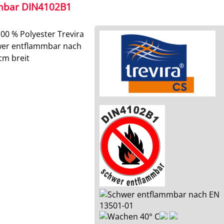
mbar DIN4102B1
100 % Polyester Trevira
wer entflammbar nach
cm breit