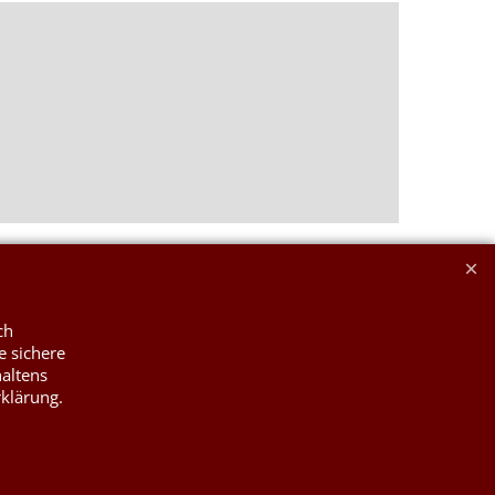
ch
e sichere
haltens
rklärung.