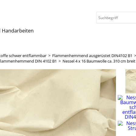
nd Handarbeiten
toffe schwer entflammbar
>
Flammenhemmend ausgerüstet DIN4102 B1
6 flammenhemmend DIN 4102 B1
>
Nessel 4 x 16 Baumwolle ca. 310 cm bre