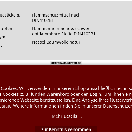
utesäcke &
Flammschutzmittel nach
DIN4102B1
 Rupfen
Flammenhemmende, schwer
entflammbare Stoffe DIN4102B1
rym
Nessel Baumwolle natur
at
 Cookies: Wir verwenden in unserem Shop ausschließlich technis
WebShop erstellt mit ShopFactory Shop Software.
 Cookies (z. B. für den Warenkorb oder den Login), um Ihnen ein
onierende Webseite bereitzustellen. Eine Analyse Ihres Nutzerver
t statt. Weitere Informationen finden Sie in unserer Datenschutze
Mehr Details ...
zur Kenntnis genommen