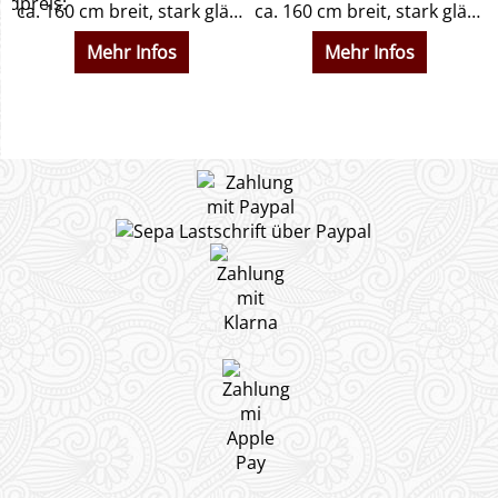
dpreis:
ca. 160 cm breit, stark glänzende Metallic-Lurex-Oberfläche Ab 10 Meter lieferbar.
ca. 160 cm breit, stark glänzende Metallic-Lurex-Oberfläche Ab 10 Meter lieferbar.
Mehr Infos
Mehr Infos
erzeit ca. 1 - 2 Wochen DIN EN 13501-1,B-s1,d0