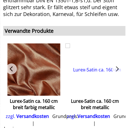
entflammbar DIN EN 13501-1,B-s1,d. Der Stoff
glitzert sehr stark. Er fällt etwas steif und eigent
sich zur Dekoration, Karneval, für Schleifen usw.
Verwandte Produkte
Lurex-Satin ca. 160 cm
Lurex-Satin ca. 160 cm
breit farbig metallic
breit metallic
zzgl.
Versandkosten
Grundpreis:
zzgl.
Versandkosten
Grundp