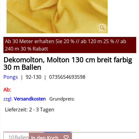
Ab 30 Meter erhalten Sie 20 % // ab 120 m 25 % // ab
240 m 30 % Rabatt
Dekomolton, Molton 130 cm breit farbig
30 m Ballen
Pongs
92-130
0735654693598
Ab:
zzgl.
Versandkosten
Grundpreis:
Lieferzeit:
2 - 3 Tagen
Ballen
In den Korb