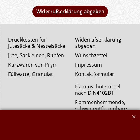
Widerrufserklärung abgeben
Druckkosten für
Widerrufserklärung
Jutesäcke & Nesselsäcke
abgeben
Jute, Sackleinen, Rupfen
Wunschzettel
Kurzwaren von Prym
Impressum
Füllwatte, Granulat
Kontaktformular
Flammschutzmittel
nach DIN4102B1
Flammenhemmende,
schwer entflammbare
Stoffe DIN4102B1
Nessel Baumwolle natur