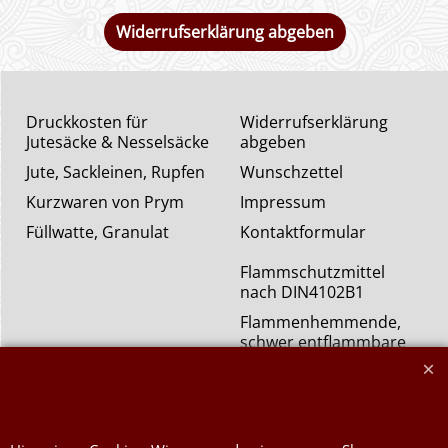
Widerrufserklärung abgeben
Druckkosten für
Widerrufserklärung
Jutesäcke & Nesselsäcke
abgeben
Jute, Sackleinen, Rupfen
Wunschzettel
Kurzwaren von Prym
Impressum
Füllwatte, Granulat
Kontaktformular
Flammschutzmittel
nach DIN4102B1
Flammenhemmende,
schwer entflammbare
Stoffe DIN4102B1
Nessel Baumwolle natur