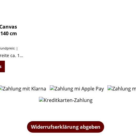
 Canvas
 140 cm
undpreis:
Baumwollstoff Stoffbreite ca. 140 cm. Dem Gminder nachempfunden.
s
Widerrufserklärung abgeben