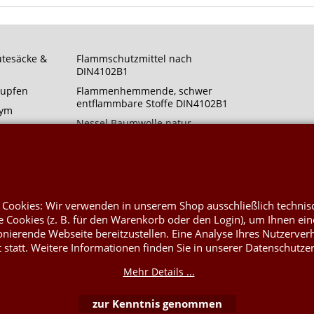
utesäcke &
Flammschutzmittel nach
DIN4102B1
Rupfen
Flammenhemmende, schwer
entflammbare Stoffe DIN4102B1
rym
Nessel Baumwolle natur
t
 Cookies: Wir verwenden in unserem Shop ausschließlich technis
 Cookies (z. B. für den Warenkorb oder den Login), um Ihnen ein
onierende Webseite bereitzustellen. Eine Analyse Ihres Nutzerver
WebShop erstellt mit ShopFactory Shop Software.
t statt. Weitere Informationen finden Sie in unserer Datenschutze
Mehr Details ...
zur Kenntnis genommen