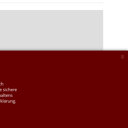
ch
e sichere
haltens
rklärung.