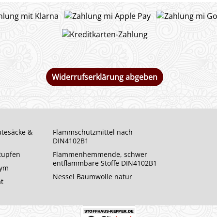
Widerrufserklärung abgeben
utesäcke &
Flammschutzmittel nach
DIN4102B1
 Rupfen
Flammenhemmende, schwer
entflammbare Stoffe DIN4102B1
rym
Nessel Baumwolle natur
at