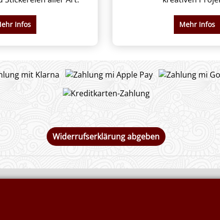
ehr Infos
Mehr Infos
Widerrufserklärung abgeben
utesäcke &
Flammschutzmittel nach
DIN4102B1
 Rupfen
Flammenhemmende, schwer