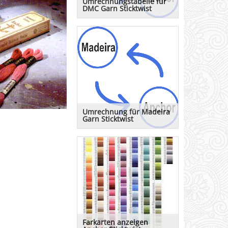
Umrechnungstabelle für
DMC Garn Sticktwist
Eine Tabelle der Farben von DMC
Stickgarn auf Sticktwist von
Anchor MEZ
Umrechnung für Madeira
Garn Sticktwist
Eine Tabelle der Farben von
Madeira Stickgarn auf Sticktwist
von Anchor MEZ
Farkarten anzeigen