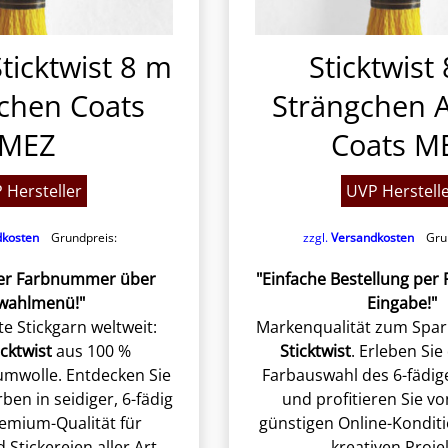
ticktwist 8 m
Sticktwist
chen Coats
Strängchen 
MEZ
Coats M
 Hersteller
UVP Herstell
dkosten
Grundpreis:
zzgl.
Versandkosten
Grun
per Farbnummer über
"Einfache Bestellung pe
wahlmenü!"
Eingabe!"
te Stickgarn weltweit:
Markenqualität zum Spar
cktwist
aus 100 %
Sticktwist
. Erleben Sie 
umwolle. Entdecken Sie
Farbauswahl des 6-fädig
rben in seidiger, 6-fädig
und profitieren Sie v
remium-Qualität für
günstigen Online-Konditi
 Stickereien aller Art.
kreativen Proje