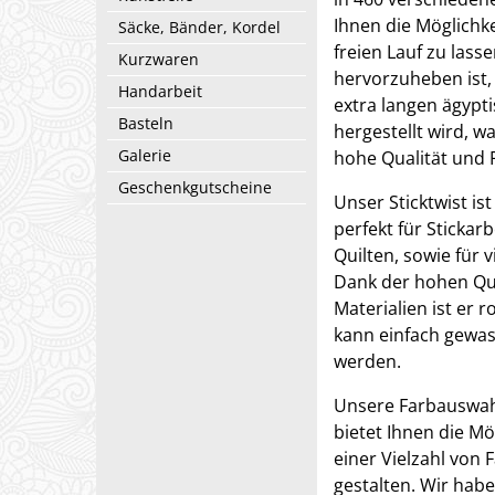
Ihnen die Möglichke
Säcke, Bänder, Kordel
freien Lauf zu lass
Kurzwaren
hervorzuheben ist, 
Handarbeit
extra langen ägypt
Basteln
hergestellt wird, 
Galerie
hohe Qualität und Fe
Geschenkgutscheine
Unser Sticktwist ist
perfekt für Stickar
Quilten, sowie für
Dank der hohen Qu
Materialien ist er 
kann einfach gewa
werden.
Unsere Farbauswahl
bietet Ihnen die Mög
einer Vielzahl von
gestalten. Wir habe