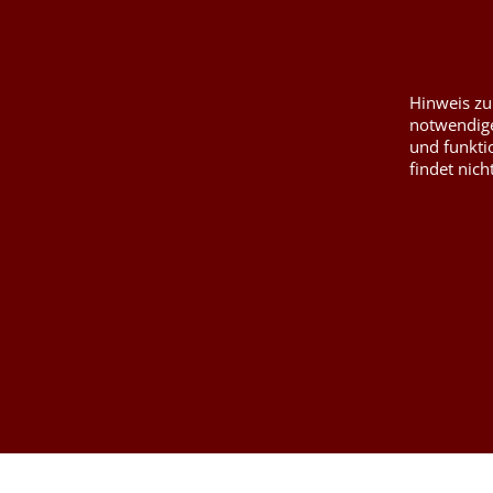
Kurzwaren von P
Kontaktformular
Füllwatte, Granul
Hinweis zu
notwendige
und funkti
findet nich