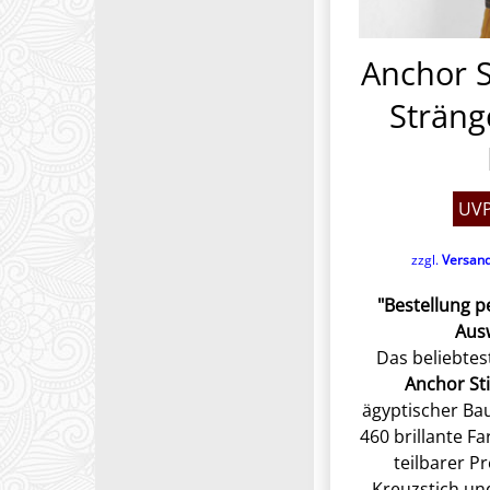
Anchor S
Sträng
UVP
zzgl.
Versan
"Bestellung 
Aus
Das beliebtes
Anchor Sti
ägyptischer Ba
460 brillante Fa
teilbarer P
Kreuzstich und