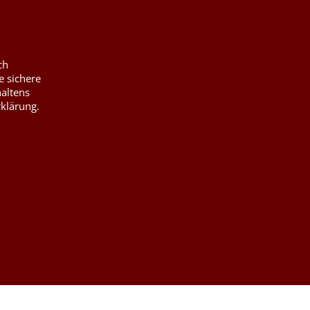
ch
e sichere
haltens
rklärung.