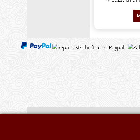
M
Widerrufserklärung abgeben
Druckkosten für J
Nesselsäcke
Wunschzettel
Jute, Sackleinen,
Impressum