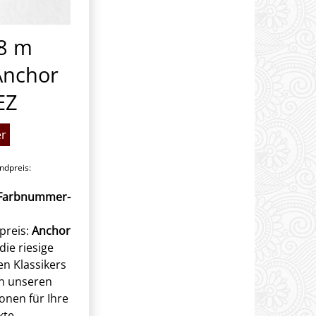
 8 m
Anchor
EZ
er
dpreis:
r Farbnummer-
preis:
Anchor
die riesige
en Klassikers
on unseren
onen für Ihre
kte.