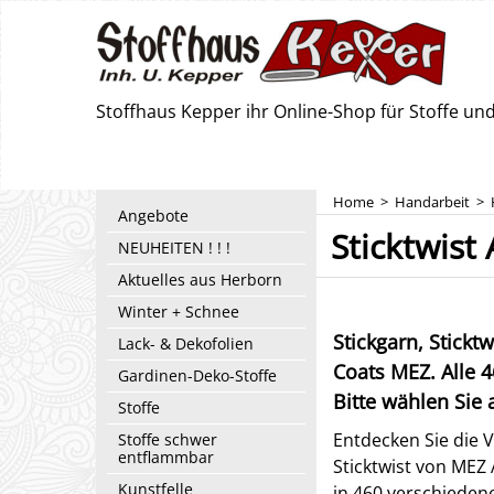
Stoffhaus Kepper ihr Online-Shop für Stoffe u
Home
>
Handarbeit
>
Angebote
Sticktwist
NEUHEITEN ! ! !
Aktuelles aus Herborn
Winter + Schnee
Stickgarn, Stickt
Lack- & Dekofolien
Coats MEZ. Alle 
Gardinen-Deko-Stoffe
Bitte wählen Sie 
Stoffe
Entdecken Sie die V
Stoffe schwer
entflammbar
Sticktwist von MEZ 
Kunstfelle
in 460 verschiedene