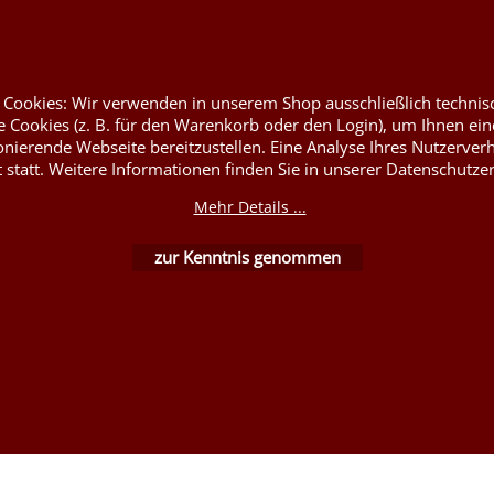
entflammbare Stoffe DIN4102B1
rym
Nessel Baumwolle natur
at
 Cookies: Wir verwenden in unserem Shop ausschließlich technis
 Cookies (z. B. für den Warenkorb oder den Login), um Ihnen ein
onierende Webseite bereitzustellen. Eine Analyse Ihres Nutzerver
t statt. Weitere Informationen finden Sie in unserer Datenschutze
Mehr Details ...
WebShop erstellt mit ShopFactory Shop Software.
zur Kenntnis genommen