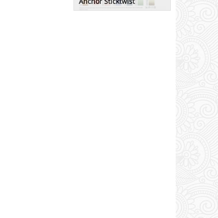
Anchor Sticktwist
Hier können Sie sich die
Farbkarten ansehen.