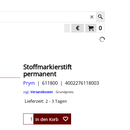
€
0
Stoffmarkierstift
permanent
Prym
611800
4002276118003
zzgl.
Versandkosten
Grundpreis:
Lieferzeit:
2 - 3 Tagen
In den Korb