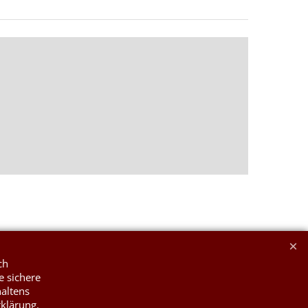
ch
e sichere
haltens
rklärung.