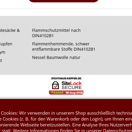
utesäcke &
Flammschutzmittel nach
DIN4102B1
 Rupfen
Flammenhemmende, schwer
entflammbare Stoffe DIN4102B1
rym
Nessel Baumwolle natur
at
WebShop erstellt mit ShopFactory Shop Software.
 Cookies: Wir verwenden in unserem Shop ausschließlich technis
 Cookies (z. B. für den Warenkorb oder den Login), um Ihnen ein
onierende Webseite bereitzustellen. Eine Analyse Ihres Nutzerver
t statt. Weitere Informationen finden Sie in unserer Datenschutze