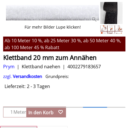
Für mehr Bilder Lupe klicken!
Ab 10 Meter 10 %, ab 25 Meter 30 %, ab 50 Meter 40 %,
ab 100 Meter 45 % Rabatt
Klettband 20 mm zum Annähen
Prym
Klettband naehen
4002279183657
zzgl.
Versandkosten
Grundpreis:
Lieferzeit:
2 - 3 Tagen
Meter
In den Korb