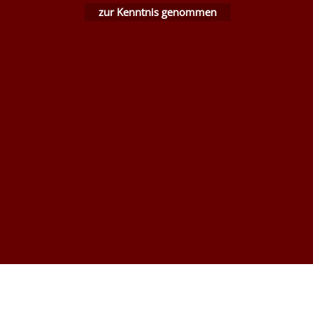
Nessel Baumwolle natur
zur Kenntnis genommen
WebShop erstellt mit ShopFactory Shop Software.