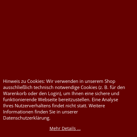
Widerrufserklärung abgeben
Druckkosten für
Widerrufserklärung
Jutesäcke & Nesselsäcke
abgeben
Jute, Sackleinen, Rupfen
Wunschzettel
Kurzwaren von Prym
Impressum
Hinweis zu Cookies: Wir verwenden in unserem Shop
ausschließlich technisch notwendige Cookies (z. B. für den
Füllwatte, Granulat
Kontaktformular
Warenkorb oder den Login), um Ihnen eine sichere und
funktionierende Webseite bereitzustellen. Eine Analyse
Flammschutzmittel
Ihres Nutzerverhaltens findet nicht statt. Weitere
nach DIN4102B1
Informationen finden Sie in unserer
Flammenhemmende,
Datenschutzerklärung.
schwer entflammbare
Stoffe DIN4102B1
Mehr Details ...