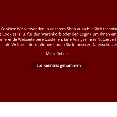
Nessel Baumwolle natur
at
 Cookies: Wir verwenden in unserem Shop ausschließlich technis
 Cookies (z. B. für den Warenkorb oder den Login), um Ihnen ein
onierende Webseite bereitzustellen. Eine Analyse Ihres Nutzerver
t statt. Weitere Informationen finden Sie in unserer Datenschutze
WebShop erstellt mit ShopFactory Shop Software.
Mehr Details ...
zur Kenntnis genommen