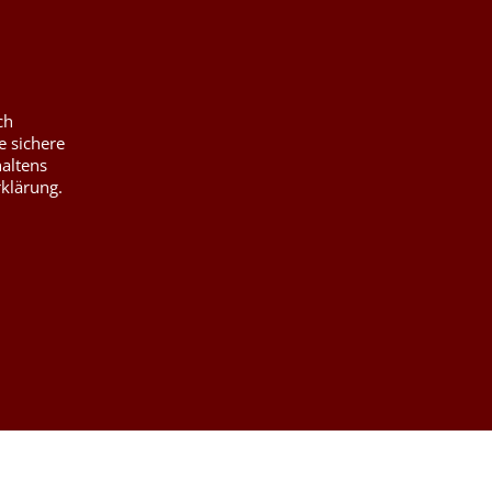
ch
e sichere
haltens
rklärung.