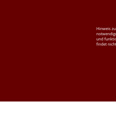
Kontaktformular
Füllwatte, Granul
Hinweis zu
notwendige
und funkti
findet nich