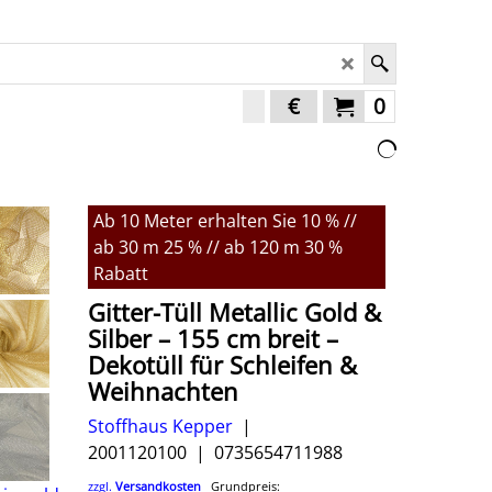
€
0
Ab 10 Meter erhalten Sie 10 % //
ab 30 m 25 % // ab 120 m 30 %
Rabatt
Gitter-Tüll Metallic Gold &
Silber – 155 cm breit –
Dekotüll für Schleifen &
Weihnachten
Stoffhaus Kepper
2001120100
0735654711988
zzgl.
Versandkosten
Grundpreis: