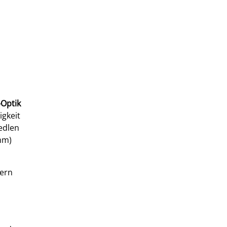
-Optik
igkeit
edlen
mm)
dern