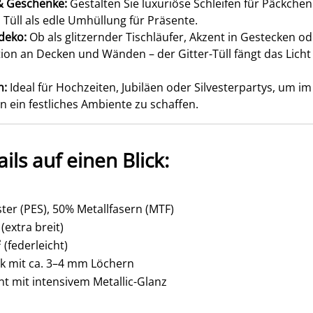
& Geschenke:
Gestalten Sie luxuriöse Schleifen für Päckche
 Tüll als edle Umhüllung für Präsente.
deko:
Ob als glitzernder Tischläufer, Akzent in Gestecken od
tion an Decken und Wänden – der Gitter-Tüll fängt das Licht
n:
Ideal für Hochzeiten, Jubiläen oder Silvesterpartys, um im
ein festliches Ambiente zu schaffen.
ils auf einen Blick:
ter (PES), 50% Metallfasern (MTF)
(extra breit)
 (federleicht)
ik mit ca. 3–4 mm Löchern
t mit intensivem Metallic-Glanz