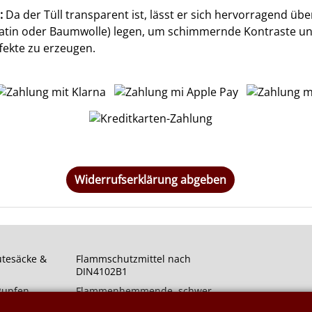
:
Da der Tüll transparent ist, lässt er sich hervorragend übe
 Satin oder Baumwolle) legen, um schimmernde Kontraste u
fekte zu erzeugen.
Widerrufserklärung abgeben
utesäcke &
Flammschutzmittel nach
DIN4102B1
 Rupfen
Flammenhemmende, schwer
entflammbare Stoffe DIN4102B1
rym