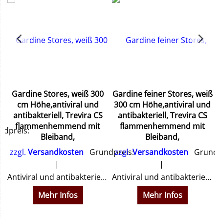
Gardine Stores, weiß 300
Gardine feiner Stores, weiß
&
cm Höhe,antiviral und
300 cm Höhe,antiviral und
antibakteriell​, Trevira CS
antibakteriell​, Trevira CS
flammenhemmend mit
flammenhemmend mit
dpreis:
Bleiband,
Bleiband,
zzgl.
Versandkosten
Grundpreis:
zzgl.
Versandkosten
Grundp
hnen ein Angebot.
Antiviral und antibakteriell​ in 300 cm Höhe lieferbar.
Antiviral und antibakteriell​ in 300 cm Höhe lieferbar.
Mehr Infos
Mehr Infos