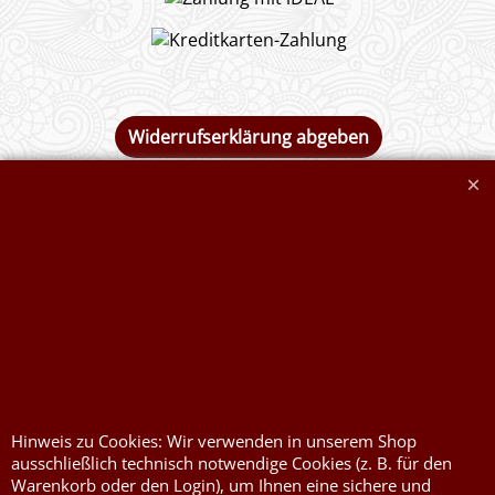
Widerrufserklärung abgeben
Druckkosten für
Widerrufserklärung
Jutesäcke & Nesselsäcke
abgeben
Jute, Sackleinen, Rupfen
Wunschzettel
Kurzwaren von Prym
Impressum
Füllwatte, Granulat
Kontaktformular
Flammschutzmittel
nach DIN4102B1
Hinweis zu Cookies: Wir verwenden in unserem Shop
Flammenhemmende,
ausschließlich technisch notwendige Cookies (z. B. für den
schwer entflammbare
Warenkorb oder den Login), um Ihnen eine sichere und