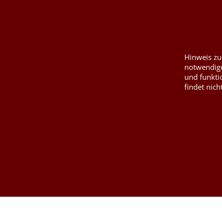
Kurzwaren von P
Kontaktformular
Füllwatte, Granul
Hinweis zu
notwendige
und funkti
findet nich