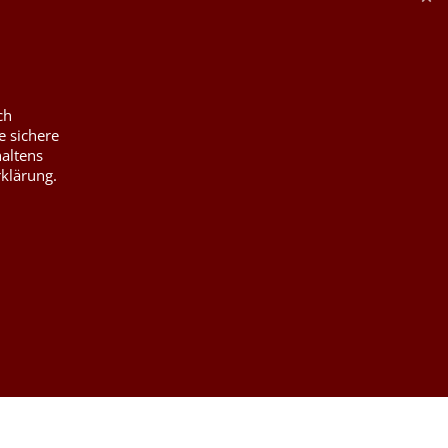
ch
e sichere
haltens
rklärung.