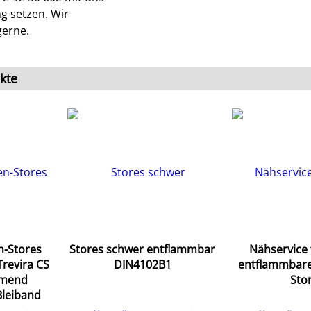
g setzen. Wir
gerne.
kte
n-Stores
Stores schwer entflammbar
Nähservice 
Trevira CS
DIN4102B1
entflammbare
mend
Sto
Bleiband