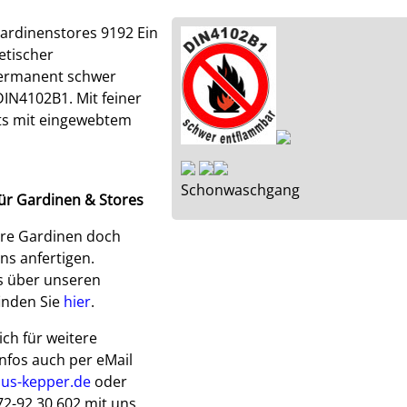
rdinenstores 9192 Ein
etischer
permanent schwer
IN4102B1. Mit feiner
eits mit eingewebtem
Schonwaschgang
ür Gardinen & Stores
hre Gardinen doch
ns anfertigen.
s über unseren
inden Sie
hier
.
ich für weitere
nfos auch per eMail
aus-kepper.de
oder
72-92 30 602 mit uns