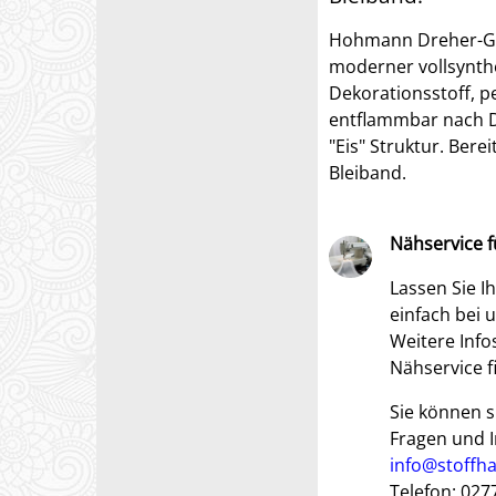
Hohmann Dreher-Ga
moderner vollsynth
Dekorationsstoff, 
entflammbar nach D
"Eis" Struktur. Ber
Bleiband.
Nähservice f
Lassen Sie I
einfach bei u
Weitere Info
Nähservice f
Sie können s
Fragen und I
info@stoffh
Telefon: 027