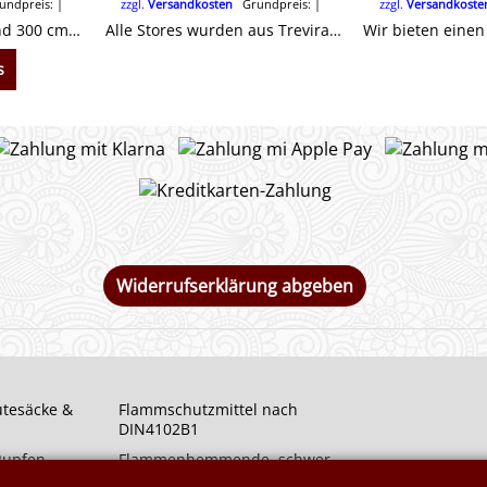
ndpreis:
zzgl.
Versandkosten
Grundpreis:
zzgl.
Versandkoste
In 180 cm, 260 cm und 300 cm Höhe lieferbar.
Alle Stores wurden aus Trevira CS permanent flammenhemmend schwer entflammbar nach DIN4102B1 hergestellt. Sie erhalten ein Zertifikat.
s
Widerrufserklärung abgeben
utesäcke &
Flammschutzmittel nach
DIN4102B1
 Rupfen
Flammenhemmende, schwer
entflammbare Stoffe DIN4102B1