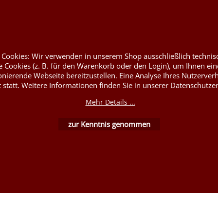
rym
Nessel Baumwolle natur
at
 Cookies: Wir verwenden in unserem Shop ausschließlich technis
 Cookies (z. B. für den Warenkorb oder den Login), um Ihnen ein
onierende Webseite bereitzustellen. Eine Analyse Ihres Nutzerver
t statt. Weitere Informationen finden Sie in unserer Datenschutze
WebShop erstellt mit ShopFactory Shop Software.
Mehr Details ...
zur Kenntnis genommen