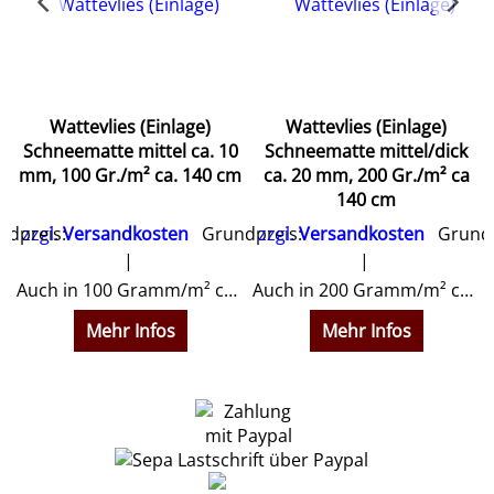
Wattevlies (Einlage)
Wattevlies (Einlage)
Schneematte mittel ca. 10
Schneematte mittel/dick
0
mm, 100 Gr./m² ca. 140 cm
ca. 20 mm, 200 Gr./m² ca
140 cm
dpreis:
zzgl.
Versandkosten
Grundpreis:
zzgl.
Versandkosten
Grundp
erbar.
Auch in 100 Gramm/m² ca. 10 mm Dicke lieferbar.
Auch in 200 Gramm/m² ca. 20 mm Dicke lieferbar.
Mehr Infos
Mehr Infos