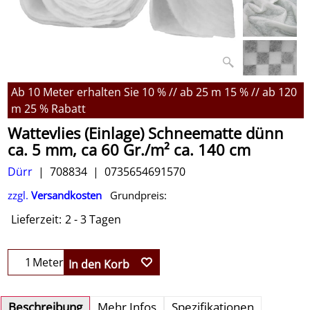
Ab 10 Meter erhalten Sie 10 % // ab 25 m 15 % // ab 120
m 25 % Rabatt
Wattevlies (Einlage) Schneematte dünn
ca. 5 mm, ca 60 Gr./m² ca. 140 cm
Dürr
708834
0735654691570
zzgl.
Versandkosten
Grundpreis:
Lieferzeit:
2 - 3 Tagen
Meter
In den Korb
Beschreibung
Mehr Infos
Spezifikationen