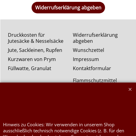
Widerrufserklärung abgeben
Druckkosten für
Widerrufserklärung
Jutesäcke & Nesselsäcke
abgeben
Jute, Sackleinen, Rupfen
Wunschzettel
Kurzwaren von Prym
Impressum
Füllwatte, Granulat
Kontaktformular
Flammschutzmittel
nach DIN4102B1
Flammenhemmende,
schwer entflammbare
Stoffe DIN4102B1
Nessel Baumwolle natur
Hinweis zu Cookies: Wir verwenden in unserem Shop
ausschließlich technisch notwendige Cookies (z. B. für den