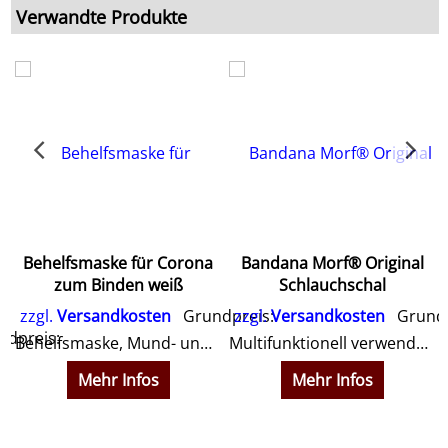
Verwandte Produkte
Behelfsmaske für Corona
Bandana Morf® Original
zum Binden weiß
Schlauchschal
zzgl.
Versandkosten
Grundpreis:
zzgl.
Versandkosten
Grundp
dpreis:
Behelfsmaske, Mund- und Nasenmaske, Gesichtsmaske für Corona Pandemie verwendbar.
Multifunktionell verwendbar als Bandana oder Schal bzw. Stirnband. Auch als Behelfsmaske Corona verwendbar.
ar.
Mehr Infos
Mehr Infos