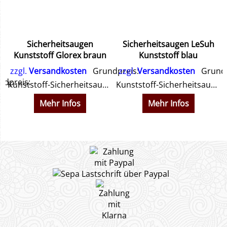
Sicherheitsaugen
Sicherheitsaugen LeSuh
Kunststoff Glorex braun
Kunststoff blau
zzgl.
Versandkosten
Grundpreis:
zzgl.
Versandkosten
Grundp
dpreis:
Kunststoff-Sicherheitsaugen in braun Von Glorex
Kunststoff-Sicherheitsaugen verschiedene Größen
en
Mehr Infos
Mehr Infos